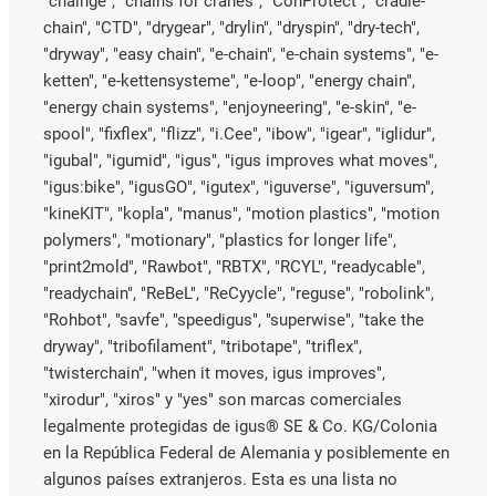
"chainge", "chains for cranes", "ConProtect", "cradle-
chain", "CTD", "drygear", "drylin", "dryspin", "dry-tech",
"dryway", "easy chain", "e-chain", "e-chain systems", "e-
ketten", "e-kettensysteme", "e-loop", "energy chain",
"energy chain systems", "enjoyneering", "e-skin", "e-
spool", "fixflex", "flizz", "i.Cee", "ibow", "igear", "iglidur",
"igubal", "igumid", "igus", "igus improves what moves",
"igus:bike", "igusGO", "igutex", "iguverse", "iguversum",
"kineKIT", "kopla", "manus", "motion plastics", "motion
polymers", "motionary", "plastics for longer life",
"print2mold", "Rawbot", "RBTX", "RCYL", "readycable",
"readychain", "ReBeL", "ReCyycle", "reguse", "robolink",
"Rohbot", "savfe", "speedigus", "superwise", "take the
dryway", "tribofilament", "tribotape", "triflex",
"twisterchain", "when it moves, igus improves",
"xirodur", "xiros" y "yes" son marcas comerciales
legalmente protegidas de igus® SE & Co. KG/Colonia
en la República Federal de Alemania y posiblemente en
algunos países extranjeros. Esta es una lista no