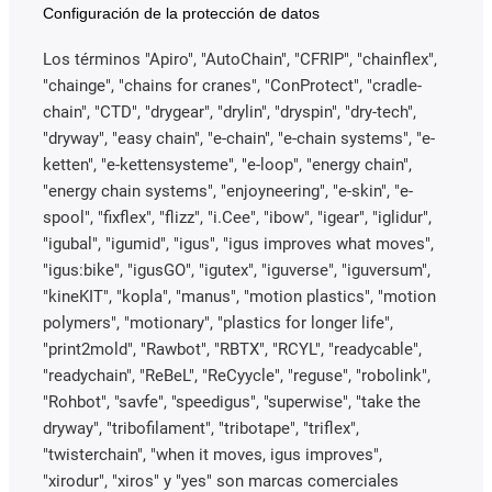
Configuración de la protección de datos
Los términos "Apiro", "AutoChain", "CFRIP", "chainflex",
"chainge", "chains for cranes", "ConProtect", "cradle-
chain", "CTD", "drygear", "drylin", "dryspin", "dry-tech",
"dryway", "easy chain", "e-chain", "e-chain systems", "e-
ketten", "e-kettensysteme", "e-loop", "energy chain",
"energy chain systems", "enjoyneering", "e-skin", "e-
spool", "fixflex", "flizz", "i.Cee", "ibow", "igear", "iglidur",
"igubal", "igumid", "igus", "igus improves what moves",
"igus:bike", "igusGO", "igutex", "iguverse", "iguversum",
"kineKIT", "kopla", "manus", "motion plastics", "motion
polymers", "motionary", "plastics for longer life",
"print2mold", "Rawbot", "RBTX", "RCYL", "readycable",
"readychain", "ReBeL", "ReCyycle", "reguse", "robolink",
"Rohbot", "savfe", "speedigus", "superwise", "take the
dryway", "tribofilament", "tribotape", "triflex",
"twisterchain", "when it moves, igus improves",
"xirodur", "xiros" y "yes" son marcas comerciales