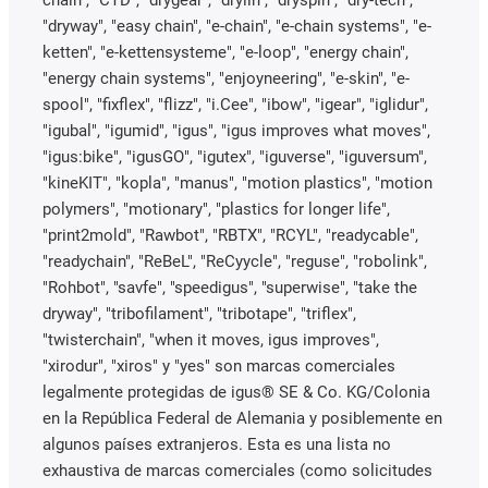
"dryway", "easy chain", "e-chain", "e-chain systems", "e-
ketten", "e-kettensysteme", "e-loop", "energy chain",
"energy chain systems", "enjoyneering", "e-skin", "e-
spool", "fixflex", "flizz", "i.Cee", "ibow", "igear", "iglidur",
"igubal", "igumid", "igus", "igus improves what moves",
"igus:bike", "igusGO", "igutex", "iguverse", "iguversum",
"kineKIT", "kopla", "manus", "motion plastics", "motion
polymers", "motionary", "plastics for longer life",
"print2mold", "Rawbot", "RBTX", "RCYL", "readycable",
"readychain", "ReBeL", "ReCyycle", "reguse", "robolink",
"Rohbot", "savfe", "speedigus", "superwise", "take the
dryway", "tribofilament", "tribotape", "triflex",
"twisterchain", "when it moves, igus improves",
"xirodur", "xiros" y "yes" son marcas comerciales
legalmente protegidas de igus® SE & Co. KG/Colonia
en la República Federal de Alemania y posiblemente en
algunos países extranjeros. Esta es una lista no
exhaustiva de marcas comerciales (como solicitudes