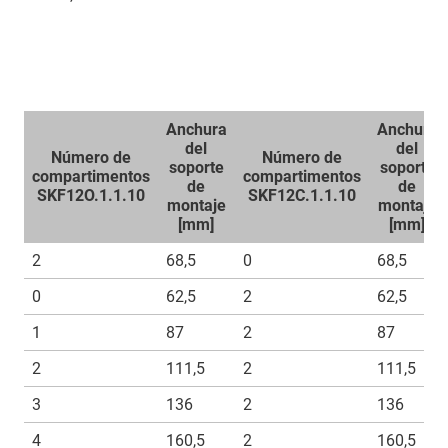
Anchura
Anchura
del
del
Número de
Número de
soporte
soporte
compartimentos
compartimentos
de
de
SKF12O.1.1.10
SKF12C.1.1.10
montaje
montaje
[mm]
[mm]
2
68,5
0
68,5
0
62,5
2
62,5
1
87
2
87
2
111,5
2
111,5
3
136
2
136
4
160,5
2
160,5