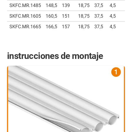
SKFC.MR.1485
148,5
139
18,75
37,5
4,5
9
SKFC.MR.1605
160,5
151
18,75
37,5
4,5
9
SKFC.MR.1665
166,5
157
18,75
37,5
4,5
9
instrucciones de montaje