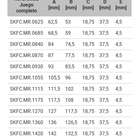
A
B
C
D
E
F
Juego
[mm]
[mm]
[mm]
[mm]
[mm]
[m
completo
SKFC.MR.0625
62,5
53
18,75
37,5
4,5
9
SKFC.MR.0685
68,5
59
18,75
37,5
4,5
9
SKFC.MR.0840
84
74,5
18,75
37,5
4,5
9
SKFC.MR.0870
87
77,5
18,75
37,5
4,5
9
SKFC.MR.0930
93
83,5
18,75
37,5
4,5
9
SKFC.MR.1055
105,5
96
18,75
37,5
4,5
9
SKFC.MR.1115
111,5
102
18,75
37,5
4,5
9
SKFC.MR.1175
117,5
108
18,75
37,5
4,5
9
SKFC.MR.1270
127
117,5
18,75
37,5
4,5
9
SKFC.MR.1360
136
126,5
18,75
37,5
4,5
9
SKFC.MR.1420
142
132,5
18,75
37,5
4,5
9