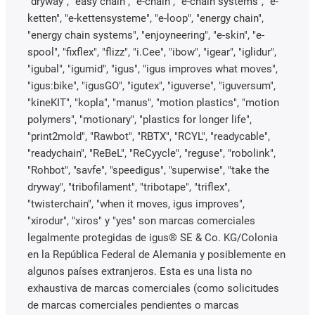
"dryway", "easy chain", "e-chain", "e-chain systems", "e-
ketten", "e-kettensysteme", "e-loop", "energy chain",
"energy chain systems", "enjoyneering", "e-skin", "e-
spool", "fixflex", "flizz", "i.Cee", "ibow", "igear", "iglidur",
"igubal", "igumid", "igus", "igus improves what moves",
"igus:bike", "igusGO", "igutex", "iguverse", "iguversum",
"kineKIT", "kopla", "manus", "motion plastics", "motion
polymers", "motionary", "plastics for longer life",
"print2mold", "Rawbot", "RBTX", "RCYL", "readycable",
"readychain", "ReBeL", "ReCyycle", "reguse", "robolink",
"Rohbot", "savfe", "speedigus", "superwise", "take the
dryway", "tribofilament", "tribotape", "triflex",
"twisterchain", "when it moves, igus improves",
"xirodur", "xiros" y "yes" son marcas comerciales
legalmente protegidas de igus® SE & Co. KG/Colonia
en la República Federal de Alemania y posiblemente en
algunos países extranjeros. Esta es una lista no
exhaustiva de marcas comerciales (como solicitudes
de marcas comerciales pendientes o marcas