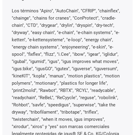
Los términos "Apiro", "AutoChain", "CFRIP", "chainflex",
"chainge", "chains for cranes", "ConProtect", "cradle-
chain", "CTD", "drygear", "drylin", "dryspin", "dry-tech",
"dryway", "easy chain", "e-chain", "e-chain systems", "e-
ketten", "e-kettensysteme", "e-loop", "energy chain",
"energy chain systems", "enjoyneering", "e-skin", "e-
spool", "fixflex", "flizz", "i.Cee", "ibow", "igear", "iglidur",
"igubal", "igumid", "igus", "igus improves what moves",
"igus:bike", "igusGO", "igutex", "iguverse", "iguversum",
"kineKIT", "kopla", "manus", "motion plastics", "motion
polymers", "motionary", "plastics for longer life",
"print2mold", "Rawbot", "RBTX", "RCYL", "readycable",
"readychain", "ReBeL", "ReCyycle", "reguse", "robolink",
"Rohbot", "savfe", "speedigus", "superwise", "take the
dryway", "tribofilament", "tribotape", "triflex",
"twisterchain", "when it moves, igus improves",
"xirodur", "xiros" y "yes" son marcas comerciales
legalmente protegidas de igus® SE & Co. KG/Colonia