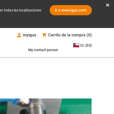
Ir a www.igus.com
er todas las localizaciones
myigus
Carrito de la compra
(
0
)
CL (ES)
My contact person