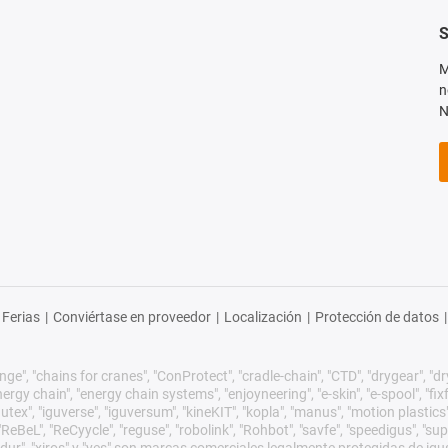
S
M
n
N
Ferias
|
Conviértase en proveedor
|
Localización
|
Protección de datos
|
ge", "chains for cranes", "ConProtect", "cradle-chain", "CTD", "drygear", "dryli
gy chain", "energy chain systems", "enjoyneering", "e-skin", "e-spool", "fixflex",
utex", "iguverse", "iguversum", "kineKIT", "kopla", "manus", "motion plastics"
eBeL", "ReCyycle", "reguse", "robolink", "Rohbot", "savfe", "speedigus", "sup