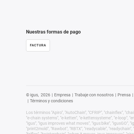
Nuestras formas de pago
FACTURA
© igus,
2026
|
Empresa
|
Trabaje con nosotros
|
Prensa
|
|
Términos y condiciones
Los términos "Apiro", "AutoChain", "CFRIP", "chainflex", "chain
"e-chain systems", "e-ketten", "e-kettensysteme", "e-loop", "ener
"igus", "igus improves what moves", "igus:bike", "igusGO", "ig
"print2mold", "Rawbot", "RBTX", "readycable", "readychain", "R