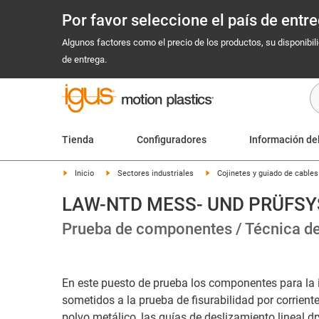
Por favor seleccione el país de ent
Algunos factores como el precio de los productos, su disponibil
de entrega.
Tienda
Configuradores
Información de
Inicio
Sectores industriales
Cojinetes y guiado de cable
LAW-NTD MESS- UND PRÜFS
Prueba de componentes / Técnica d
En este puesto de prueba los componentes para la 
sometidos a la prueba de fisurabilidad por corrient
polvo metálico, las guías de deslizamiento lineal d