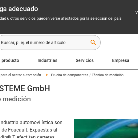
rega adecuado
V
idad u otros servicios pueden verse afectados por la selección del país
search
l producto
Industrias
Servicios
Empresa
s para el sector automoción
Prueba de componentes / Técnica de medición
YSTEME GmbH
e medición
industria automovilística son
e de Foucault. Expuestas al
rylin® T efectúan carreras