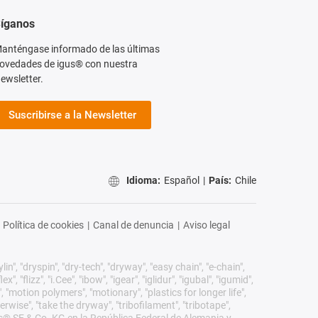
íganos
anténgase informado de las últimas
ovedades de igus® con nuestra
ewsletter.
Suscribirse a la Newsletter
Idioma:
Español
|
País:
Chile
Política de cookies
|
Canal de denuncia
|
Aviso legal
n", "dryspin", "dry-tech", "dryway", "easy chain", "e-chain",
 "flizz", "i.Cee", "ibow", "igear", "iglidur", "igubal", "igumid",
, "motion polymers", "motionary", "plastics for longer life",
erwise", "take the dryway", "tribofilament", "tribotape",