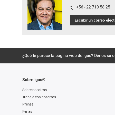
+56 - 22 710 58 25
Escribir un correo elec
¿Qué le parece la página web de igus? Denos su o
Sobre igus®
Sobre nosotros
Trabaje con nosotros
Prensa
Ferias