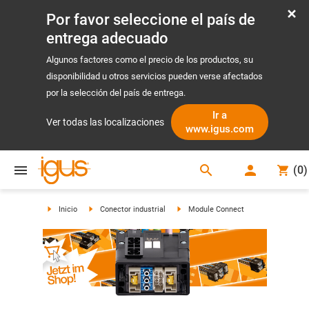
Por favor seleccione el país de
entrega adecuado
Algunos factores como el precio de los productos, su
disponibilidad u otros servicios pueden verse afectados
por la selección del país de entrega.
Ir a
Ver todas las localizaciones
www.igus.com
search
(
0
)
search
Inicio
Conector industrial
Module Connect