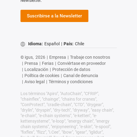
Newsletter.
Suscribirse a la Newsletter
Idioma:
Español
|
País:
Chile
© igus,
2026
|
Empresa
|
Trabaje con nosotros
|
Prensa
|
Ferias
|
Conviértase en proveedor
|
Localización
|
Protección de datos
|
Política de cookies
|
Canal de denuncia
|
Aviso legal
|
Términos y condiciones
Los términos "Apiro", "AutoChain", "CFRIP",
"chainflex", "chainge", "chains for cranes",
"ConProtect", "cradle-chain", "CTD", "drygear",
"drylin", "dryspin", "dry-tech", "dryway", "easy chain",
"e-chain", "e-chain systems", "e-ketten", "e-
kettensysteme", "e-loop", "energy chain", "energy
chain systems", "enjoyneering", "e-skin", "e-spool",
"fixflex", "flizz", "i.Cee", "ibow", "igear", "iglidur",