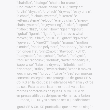
"chainflex", "chainge", "chains for cranes",
"ConProtect", "cradle-chain", "CTD", "drygear",
"drylin", "dryspin", "dry-tech", "dryway", "easy chain",
"e-chain", "e-chain systems", "e-ketten", "e-
kettensysteme", "e-loop", "energy chain", "energy
chain systems", "enjoyneering", "e-skin", "e-spool",
"fixflex", "flizz", "i.Cee", "ibow", "igear", "iglidur",
"igubal", "igumid", "igus", "igus improves what
moves", "igus:bike", "igusGO", "igutex", "iguverse",
"iguversum", "kineKIT", "kopla", "manus", "motion
plastics", "motion polymers", "motionary", "plastics
for longer life", "print2mold", "Rawbot", "RBTX",
"readycable", "readychain", "ReBeL", "ReCyycle",
"reguse", "robolink", "Rohbot", "savfe", "speedigus",
"superwise", "take the dryway", "tribofilament",
"tribotape", "triflex", "twisterchain", "when it moves,
igus improves", "xirodur", "xiros" y "yes" son marcas
comerciales legalmente protegidas de igus® SE &
Co. KG en la República Federal de Alemania y otros
países. Esta es una lista no exhaustiva de las
marcas comerciales de igus SE & Co. KG o de
empresas afiliadas de igus en Alemania, la Unión
Europea, EE.UU. y/u otros países o jurisdicciones.
igus® SE & Co. KG puntualiza que no vende ningún