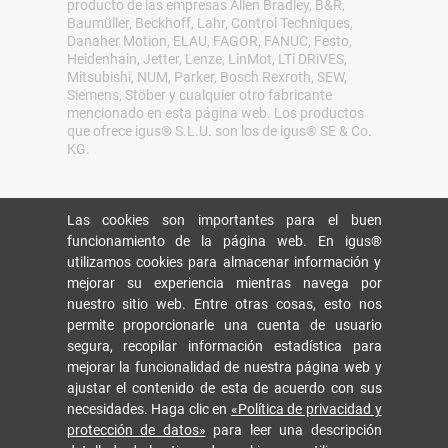
producto de las empresas Allen Bradley, B&R,
Baumüller, Beckhoff, Lahr, Control Techniques,
Danaher Motion, ELAU, FAGOR, FANUC, Festo,
Heidenhain, Jetter, Lenze, LinMot, LTi DRiVES,
Mitsubishi, NUM, Parker, Bosch Rexroth, SEW,
Siemens, Stöber y cualquier otro fabricante
mencionado en esta página web. Los productos
que ofrece igus® S.L.U. son los de igus® SE & Co.
KG.
Las cookies son importantes para el buen
funcionamiento de la página web. En igus®
utilizamos cookies para almacenar información y
mejorar su experiencia mientras navega por
nuestro sitio web. Entre otras cosas, esto nos
permite proporcionarle una cuenta de usuario
segura, recopilar información estadística para
mejorar la funcionalidad de nuestra página web y
ajustar el contenido de esta de acuerdo con sus
necesidades. Haga clic en
«Política de privacidad y
protección de datos»
para leer una descripción