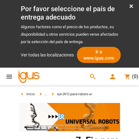
Por favor seleccione el país de
entrega adecuado
Algunos factores como el precio de los productos, su
disponibilidad u otros servicios pueden verse afectados
por la selección del país de entrega.
Ir a
Ver todas las localizaciones
www.igus.com
search
(
0
)
search
Inicio
...
eje-{N1}-para-robots-ur