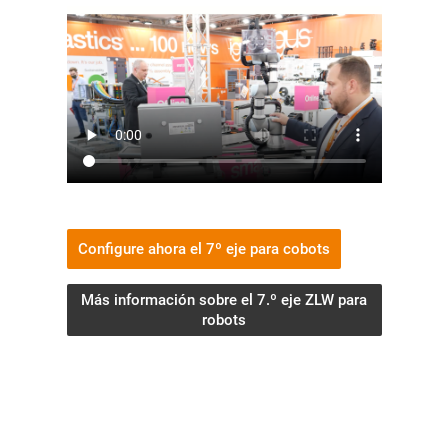
Configure ahora el 7º eje para cobots
Más información sobre el 7.º eje ZLW para
robots