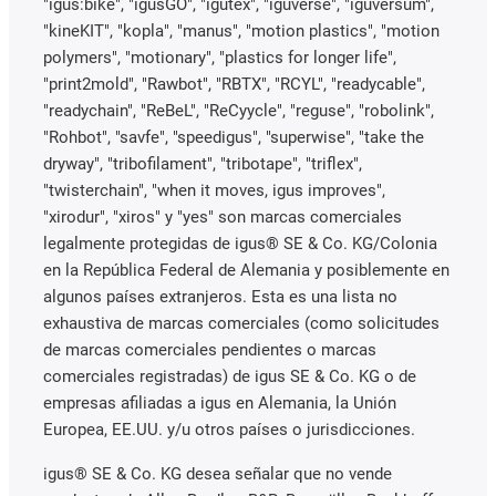
"igus:bike", "igusGO", "igutex", "iguverse", "iguversum",
"kineKIT", "kopla", "manus", "motion plastics", "motion
polymers", "motionary", "plastics for longer life",
"print2mold", "Rawbot", "RBTX", "RCYL", "readycable",
"readychain", "ReBeL", "ReCyycle", "reguse", "robolink",
"Rohbot", "savfe", "speedigus", "superwise", "take the
dryway", "tribofilament", "tribotape", "triflex",
"twisterchain", "when it moves, igus improves",
"xirodur", "xiros" y "yes" son marcas comerciales
legalmente protegidas de igus® SE & Co. KG/Colonia
en la República Federal de Alemania y posiblemente en
algunos países extranjeros. Esta es una lista no
exhaustiva de marcas comerciales (como solicitudes
de marcas comerciales pendientes o marcas
comerciales registradas) de igus SE & Co. KG o de
empresas afiliadas a igus en Alemania, la Unión
Europea, EE.UU. y/u otros países o jurisdicciones.
igus® SE & Co. KG desea señalar que no vende