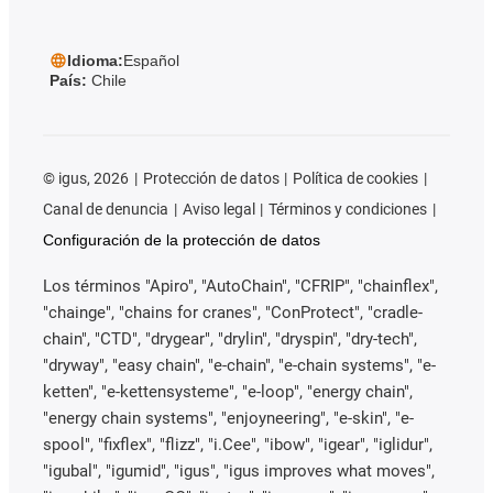
Idioma:
Español
País:
Chile
©
igus, 2026
Protección de datos
Política de cookies
Canal de denuncia
Aviso legal
Términos y condiciones
Configuración de la protección de datos
Los términos "Apiro", "AutoChain", "CFRIP", "chainflex",
"chainge", "chains for cranes", "ConProtect", "cradle-
chain", "CTD", "drygear", "drylin", "dryspin", "dry-tech",
"dryway", "easy chain", "e-chain", "e-chain systems", "e-
ketten", "e-kettensysteme", "e-loop", "energy chain",
"energy chain systems", "enjoyneering", "e-skin", "e-
spool", "fixflex", "flizz", "i.Cee", "ibow", "igear", "iglidur",
"igubal", "igumid", "igus", "igus improves what moves",