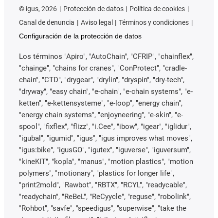
©
igus, 2026
Protección de datos
Política de cookies
Canal de denuncia
Aviso legal
Términos y condiciones
Configuración de la protección de datos
Los términos "Apiro", "AutoChain", "CFRIP", "chainflex",
"chainge", "chains for cranes", "ConProtect", "cradle-
chain", "CTD", "drygear", "drylin", "dryspin", "dry-tech",
"dryway", "easy chain", "e-chain", "e-chain systems", "e-
ketten", "e-kettensysteme", "e-loop", "energy chain",
"energy chain systems", "enjoyneering", "e-skin", "e-
spool", "fixflex", "flizz", "i.Cee", "ibow", "igear", "iglidur",
"igubal", "igumid", "igus", "igus improves what moves",
"igus:bike", "igusGO", "igutex", "iguverse", "iguversum",
"kineKIT", "kopla", "manus", "motion plastics", "motion
polymers", "motionary", "plastics for longer life",
"print2mold", "Rawbot", "RBTX", "RCYL", "readycable",
"readychain", "ReBeL", "ReCyycle", "reguse", "robolink",
"Rohbot", "savfe", "speedigus", "superwise", "take the