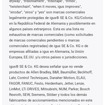
dryway", "tribofilament", "tribotape", "triflex",
"twisterchain", "when it moves, igus improves",
"xirodur", "xiros" y "yes" son marcas comerciales
legalmente protegidas de igus® SE & Co. KG/Colonia
en la República Federal de Alemania y posiblemente en
algunos países extranjeros. Esta es una lista no
exhaustiva de marcas comerciales (como solicitudes
de marcas comerciales pendientes o marcas
comerciales registradas) de igus SE & Co. KG o de
empresas afiliadas a igus en Alemania, la Unión
Europea, EE.UU. y/u otros países o jurisdicciones.
igus® SE & Co. KG desea señalar que no vende
productos de Allen Bradley, B&R, Baumüller, Beckhoff,
Lahr, Control Techniques, Danaher Motion, ELAU,
FAGOR, FANUC, Festo, Heidenhain, Jetter, Lenze,
LinMot, LTi DRiVES, Mitsubishi, NUM, Parker, Bosch
Rexroth, SEW, Siemens, Stöber y todos los demás
fabricantes de accionamientos mencionados en este