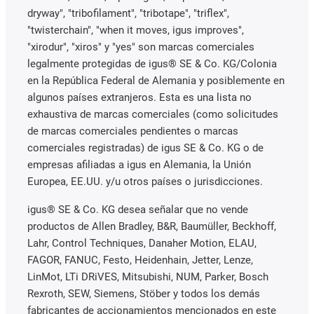
dryway", "tribofilament", "tribotape", "triflex",
"twisterchain", "when it moves, igus improves",
"xirodur", "xiros" y "yes" son marcas comerciales
legalmente protegidas de igus® SE & Co. KG/Colonia
en la República Federal de Alemania y posiblemente en
algunos países extranjeros. Esta es una lista no
exhaustiva de marcas comerciales (como solicitudes
de marcas comerciales pendientes o marcas
comerciales registradas) de igus SE & Co. KG o de
empresas afiliadas a igus en Alemania, la Unión
Europea, EE.UU. y/u otros países o jurisdicciones.
igus® SE & Co. KG desea señalar que no vende
productos de Allen Bradley, B&R, Baumüller, Beckhoff,
Lahr, Control Techniques, Danaher Motion, ELAU,
FAGOR, FANUC, Festo, Heidenhain, Jetter, Lenze,
LinMot, LTi DRiVES, Mitsubishi, NUM, Parker, Bosch
Rexroth, SEW, Siemens, Stöber y todos los demás
fabricantes de accionamientos mencionados en este