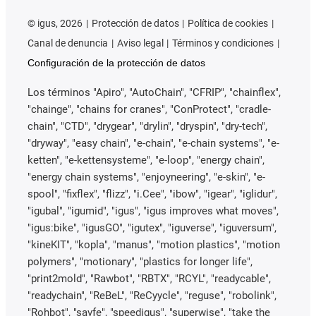
©
igus, 2026
Protección de datos
Política de cookies
Canal de denuncia
Aviso legal
Términos y condiciones
Configuración de la protección de datos
Los términos "Apiro", "AutoChain", "CFRIP", "chainflex",
"chainge", "chains for cranes", "ConProtect", "cradle-
chain", "CTD", "drygear", "drylin", "dryspin", "dry-tech",
"dryway", "easy chain", "e-chain", "e-chain systems", "e-
ketten", "e-kettensysteme", "e-loop", "energy chain",
"energy chain systems", "enjoyneering", "e-skin", "e-
spool", "fixflex", "flizz", "i.Cee", "ibow", "igear", "iglidur",
"igubal", "igumid", "igus", "igus improves what moves",
"igus:bike", "igusGO", "igutex", "iguverse", "iguversum",
"kineKIT", "kopla", "manus", "motion plastics", "motion
polymers", "motionary", "plastics for longer life",
"print2mold", "Rawbot", "RBTX", "RCYL", "readycable",
"readychain", "ReBeL", "ReCyycle", "reguse", "robolink",
"Rohbot", "savfe", "speedigus", "superwise", "take the