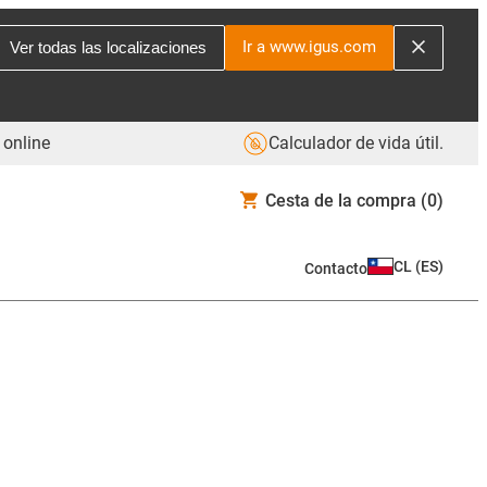
Ir a www.igus.com
Ver todas las localizaciones
 online
Calculador de vida útil.
Cesta de la compra
(0)
CL
(
ES
)
Contacto