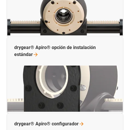
drygear® Apiro® opción de instalación
estándar
drygear® Apiro® configurador