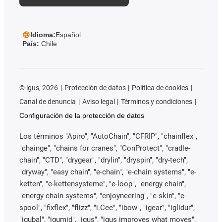
Idioma:
Español
País:
Chile
©
igus, 2026
Protección de datos
Política de cookies
Canal de denuncia
Aviso legal
Términos y condiciones
Configuración de la protección de datos
Los términos "Apiro", "AutoChain", "CFRIP", "chainflex",
"chainge", "chains for cranes", "ConProtect", "cradle-
chain", "CTD", "drygear", "drylin", "dryspin", "dry-tech",
"dryway", "easy chain", "e-chain", "e-chain systems", "e-
ketten", "e-kettensysteme", "e-loop", "energy chain",
"energy chain systems", "enjoyneering", "e-skin", "e-
spool", "fixflex", "flizz", "i.Cee", "ibow", "igear", "iglidur",
"igubal", "igumid", "igus", "igus improves what moves",