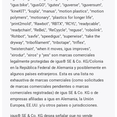
"igus:bike", "igusGO", "igutex", "iguverse", "iguversum",
"kineKIT", "kopla", "manus", "motion plastics", "motion
polymers", "motionary", "plastics for longer life",
"print2mold", "Rawbot", "RBTX", "RCYL", "readycable",
"readychain", "ReBeL", "ReCyycle", "reguse", "robolink",
"Rohbot", "savfe", "speedigus", "superwise", "take the
dryway", "tribofilament", "tribotape", "triflex",
"twisterchain", "when it moves, igus improves",
"xirodur", "xiros" y "yes" son marcas comerciales
legalmente protegidas de igus® SE & Co. KG/Colonia
en la República Federal de Alemania y posiblemente en
algunos países extranjeros. Esta es una lista no
exhaustiva de marcas comerciales (como solicitudes
de marcas comerciales pendientes o marcas
comerciales registradas) de igus SE & Co. KG o de
empresas afiliadas a igus en Alemania, la Unión
Europea, EE.UU. y/u otros países o jurisdicciones.
igus® SE & Co. KG desea señalar que no vende