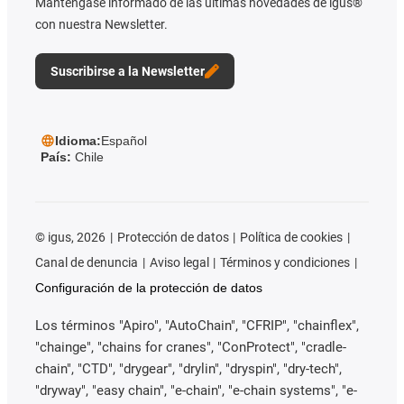
Manténgase informado de las últimas novedades de igus®
con nuestra Newsletter.
Suscribirse a la Newsletter
Idioma:
Español
País:
Chile
©
igus, 2026
Protección de datos
Política de cookies
Canal de denuncia
Aviso legal
Términos y condiciones
Configuración de la protección de datos
Los términos "Apiro", "AutoChain", "CFRIP", "chainflex",
"chainge", "chains for cranes", "ConProtect", "cradle-
chain", "CTD", "drygear", "drylin", "dryspin", "dry-tech",
"dryway", "easy chain", "e-chain", "e-chain systems", "e-