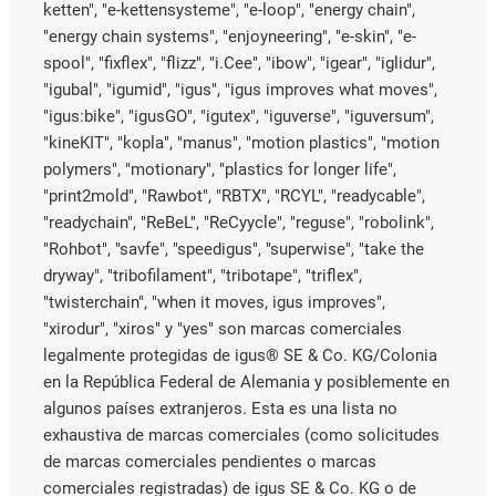
ketten", "e-kettensysteme", "e-loop", "energy chain",
"energy chain systems", "enjoyneering", "e-skin", "e-
spool", "fixflex", "flizz", "i.Cee", "ibow", "igear", "iglidur",
"igubal", "igumid", "igus", "igus improves what moves",
"igus:bike", "igusGO", "igutex", "iguverse", "iguversum",
"kineKIT", "kopla", "manus", "motion plastics", "motion
polymers", "motionary", "plastics for longer life",
"print2mold", "Rawbot", "RBTX", "RCYL", "readycable",
"readychain", "ReBeL", "ReCyycle", "reguse", "robolink",
"Rohbot", "savfe", "speedigus", "superwise", "take the
dryway", "tribofilament", "tribotape", "triflex",
"twisterchain", "when it moves, igus improves",
"xirodur", "xiros" y "yes" son marcas comerciales
legalmente protegidas de igus® SE & Co. KG/Colonia
en la República Federal de Alemania y posiblemente en
algunos países extranjeros. Esta es una lista no
exhaustiva de marcas comerciales (como solicitudes
de marcas comerciales pendientes o marcas
comerciales registradas) de igus SE & Co. KG o de