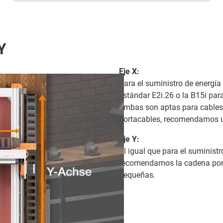
Y
Eje X:
Para el suministro de energí
estándar E2i.26 o la B15i pa
ambas son aptas para cables.
portacables, recomendamos ut
Eje Y:
Al igual que para el suministr
recomendamos la cadena port
pequeñas.