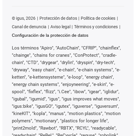
©
igus, 2026
Protección de datos
Política de cookies
Canal de denuncia
Aviso legal
Términos y condiciones
Configuración de la protección de datos
Los términos "Apiro", "AutoChain", "CFRIP", "chainflex",
"chainge", "chains for cranes", "ConProtect", "cradle-
chain", "CTD", "drygear", "drylin", "dryspin", "dry-tech",
"dryway", "easy chain", "e-chain", "e-chain systems", "e-
ketten", "e-kettensysteme", "e-loop", "energy chain",
"energy chain systems", "enjoyneering", "e-skin", "e-
spool", "fixflex", "flizz", "i.Cee", "ibow", "igear", "iglidur",
"igubal", "igumid", "igus", "igus improves what moves",
"igus:bike", "igusGO", "igutex", "iguverse", "iguversum",
"kineKIT", "kopla", "manus", "motion plastics", "motion
polymers", "motionary", "plastics for longer life",
"print2mold", "Rawbot", "RBTX", "RCYL", "readycable",
"readychain", "ReBeL", "ReCyycle", "reguse", "robolink",