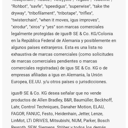
"Rohbot", "savfe", "speedigus", "superwise", "take the
dryway", "tribofilament", "tribotape", "triflex",
"twisterchain", "when it moves, igus improves",
"xirodur", "xiros" y "yes" son marcas comerciales
legalmente protegidas de igus® SE & Co. KG/Colonia
en la República Federal de Alemania y posiblemente en
algunos países extranjeros. Esta es una lista no
exhaustiva de marcas comerciales (como solicitudes
de marcas comerciales pendientes o marcas
comerciales registradas) de igus SE & Co. KG o de
empresas afiliadas a igus en Alemania, la Unión
Europea, EE.UU. y/u otros países o jurisdicciones.
igus® SE & Co. KG desea señalar que no vende
productos de Allen Bradley, B&R, Baumüller, Beckhoff,
Lahr, Control Techniques, Danaher Motion, ELAU,
FAGOR, FANUC, Festo, Heidenhain, Jetter, Lenze,
LinMot, LTi DRiVES, Mitsubishi, NUM, Parker, Bosch
Rexroth, SEW, Siemens, Stöber y todos los demás