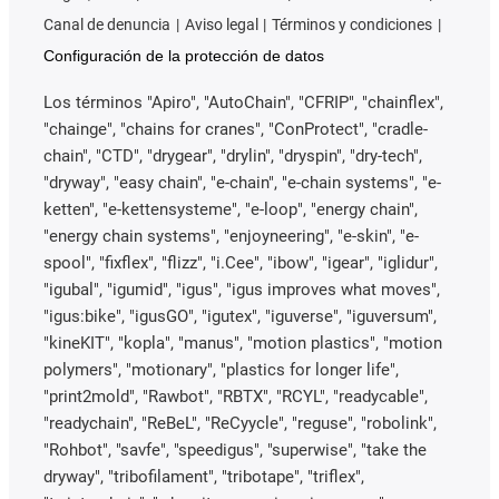
Canal de denuncia
Aviso legal
Términos y condiciones
Configuración de la protección de datos
Los términos "Apiro", "AutoChain", "CFRIP", "chainflex",
"chainge", "chains for cranes", "ConProtect", "cradle-
chain", "CTD", "drygear", "drylin", "dryspin", "dry-tech",
"dryway", "easy chain", "e-chain", "e-chain systems", "e-
ketten", "e-kettensysteme", "e-loop", "energy chain",
"energy chain systems", "enjoyneering", "e-skin", "e-
spool", "fixflex", "flizz", "i.Cee", "ibow", "igear", "iglidur",
"igubal", "igumid", "igus", "igus improves what moves",
"igus:bike", "igusGO", "igutex", "iguverse", "iguversum",
"kineKIT", "kopla", "manus", "motion plastics", "motion
polymers", "motionary", "plastics for longer life",
"print2mold", "Rawbot", "RBTX", "RCYL", "readycable",
"readychain", "ReBeL", "ReCyycle", "reguse", "robolink",
"Rohbot", "savfe", "speedigus", "superwise", "take the
dryway", "tribofilament", "tribotape", "triflex",