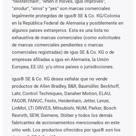
"twisterchain", "when it moves, igus improves",
"xirodur", "xiros" y "yes" son marcas comerciales
legalmente protegidas de igus® SE & Co. KG/Colonia
en la República Federal de Alemania y posiblemente en
algunos países extranjeros. Esta es una lista no
exhaustiva de marcas comerciales (como solicitudes
de marcas comerciales pendientes o marcas
comerciales registradas) de igus SE & Co. KG o de
empresas afiliadas a igus en Alemania, la Unión
Europea, EE.UU. y/u otros países o jurisdicciones.
igus® SE & Co. KG desea señalar que no vende
productos de Allen Bradley, B&R, Baumüller, Beckhoff,
Lahr, Control Techniques, Danaher Motion, ELAU,
FAGOR, FANUC, Festo, Heidenhain, Jetter, Lenze,
LinMot, LTi DRiVES, Mitsubishi, NUM, Parker, Bosch
Rexroth, SEW, Siemens, Stöber y todos los demás
fabricantes de accionamientos mencionados en este
sitio web. Los productos ofrecidos por igus® son los