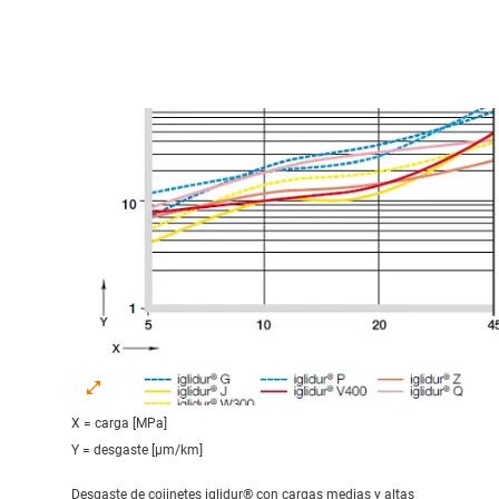
X = carga [MPa]
Y = desgaste [μm/km]
Desgaste de cojinetes iglidur® con cargas medias y altas