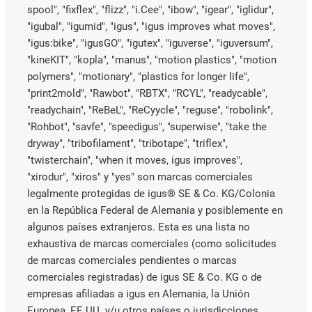
spool", "fixflex", "flizz", "i.Cee", "ibow", "igear", "iglidur",
"igubal", "igumid", "igus", "igus improves what moves",
"igus:bike", "igusGO", "igutex", "iguverse", "iguversum",
"kineKIT", "kopla", "manus", "motion plastics", "motion
polymers", "motionary", "plastics for longer life",
"print2mold", "Rawbot", "RBTX", "RCYL", "readycable",
"readychain", "ReBeL", "ReCyycle", "reguse", "robolink",
"Rohbot", "savfe", "speedigus", "superwise", "take the
dryway", "tribofilament", "tribotape", "triflex",
"twisterchain", "when it moves, igus improves",
"xirodur", "xiros" y "yes" son marcas comerciales
legalmente protegidas de igus® SE & Co. KG/Colonia
en la República Federal de Alemania y posiblemente en
algunos países extranjeros. Esta es una lista no
exhaustiva de marcas comerciales (como solicitudes
de marcas comerciales pendientes o marcas
comerciales registradas) de igus SE & Co. KG o de
empresas afiliadas a igus en Alemania, la Unión
Europea, EE.UU. y/u otros países o jurisdicciones.