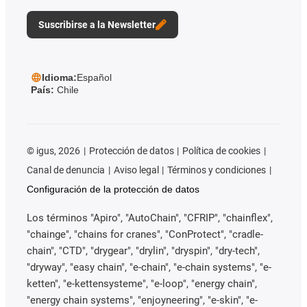
Suscribirse a la Newsletter
Idioma:
Español
País:
Chile
©
igus, 2026
Protección de datos
Política de cookies
Canal de denuncia
Aviso legal
Términos y condiciones
Configuración de la protección de datos
Los términos "Apiro", "AutoChain", "CFRIP", "chainflex",
"chainge", "chains for cranes", "ConProtect", "cradle-
chain", "CTD", "drygear", "drylin", "dryspin", "dry-tech",
"dryway", "easy chain", "e-chain", "e-chain systems", "e-
ketten", "e-kettensysteme", "e-loop", "energy chain",
"energy chain systems", "enjoyneering", "e-skin", "e-