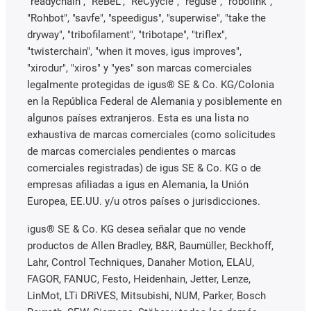
"readychain", "ReBeL", "ReCyycle", "reguse", "robolink",
"Rohbot", "savfe", "speedigus", "superwise", "take the
dryway", "tribofilament", "tribotape", "triflex",
"twisterchain", "when it moves, igus improves",
"xirodur", "xiros" y "yes" son marcas comerciales
legalmente protegidas de igus® SE & Co. KG/Colonia
en la República Federal de Alemania y posiblemente en
algunos países extranjeros. Esta es una lista no
exhaustiva de marcas comerciales (como solicitudes
de marcas comerciales pendientes o marcas
comerciales registradas) de igus SE & Co. KG o de
empresas afiliadas a igus en Alemania, la Unión
Europea, EE.UU. y/u otros países o jurisdicciones.
igus® SE & Co. KG desea señalar que no vende
productos de Allen Bradley, B&R, Baumüller, Beckhoff,
Lahr, Control Techniques, Danaher Motion, ELAU,
FAGOR, FANUC, Festo, Heidenhain, Jetter, Lenze,
LinMot, LTi DRiVES, Mitsubishi, NUM, Parker, Bosch