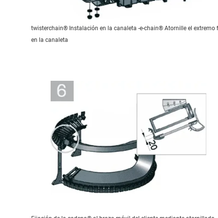
twisterchain® Instalación en la canaleta -e-chain® Atornille el extremo f
en la canaleta