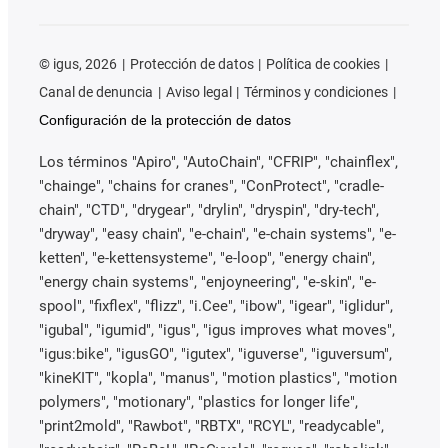
©
igus, 2026
Protección de datos
Política de cookies
Canal de denuncia
Aviso legal
Términos y condiciones
Configuración de la protección de datos
Los términos "Apiro", "AutoChain", "CFRIP", "chainflex",
"chainge", "chains for cranes", "ConProtect", "cradle-
chain", "CTD", "drygear", "drylin", "dryspin", "dry-tech",
"dryway", "easy chain", "e-chain", "e-chain systems", "e-
ketten", "e-kettensysteme", "e-loop", "energy chain",
"energy chain systems", "enjoyneering", "e-skin", "e-
spool", "fixflex", "flizz", "i.Cee", "ibow", "igear", "iglidur",
"igubal", "igumid", "igus", "igus improves what moves",
"igus:bike", "igusGO", "igutex", "iguverse", "iguversum",
"kineKIT", "kopla", "manus", "motion plastics", "motion
polymers", "motionary", "plastics for longer life",
"print2mold", "Rawbot", "RBTX", "RCYL", "readycable",