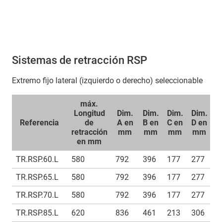
Sistemas de retracción RSP
Extremo fijo lateral (izquierdo o derecho) seleccionable
máx.
Longitud
Dim.
Dim.
Dim.
Dim.
D
Referencia
de
A en
B en
C en
D en
E
retracción
mm
mm
mm
mm
en mm
TR.RSP.60.L
580
792
396
177
277
1
TR.RSP.65.L
580
792
396
177
277
1
TR.RSP.70.L
580
792
396
177
277
1
TR.RSP.85.L
620
836
461
213
306
1