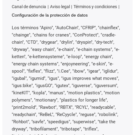
Canal de denuncia
Aviso legal
Términos y condiciones
Configuración de la protección de datos
Los términos "Apiro", "AutoChain", "CFRIP", "chainflex",
"chainge", "chains for cranes", "ConProtect", "cradle-
chain", "CTD", "drygear", "drylin", "dryspin", "dry-tech",
"dryway", "easy chain", "e-chain", "e-chain systems", "e-
ketten", "e-kettensysteme", "e-loop", "energy chain",
"energy chain systems", "enjoyneering", "e-skin", "e-
spool", "fixflex", "flizz", "i.Cee", "ibow", "igear", "iglidur",
"igubal", "igumid", "igus", "igus improves what moves",
"igus:bike", "igusGO", "igutex", "iguverse", "iguversum",
"kineKIT", "kopla", "manus", "motion plastics", "motion
polymers", "motionary", "plastics for longer life",
"print2mold", "Rawbot", "RBTX", "RCYL", "readycable",
"readychain", "ReBeL", "ReCyycle", "reguse", "robolink",
"Rohbot", "savfe", "speedigus", "superwise", "take the
dryway", "tribofilament", "tribotape", "triflex",