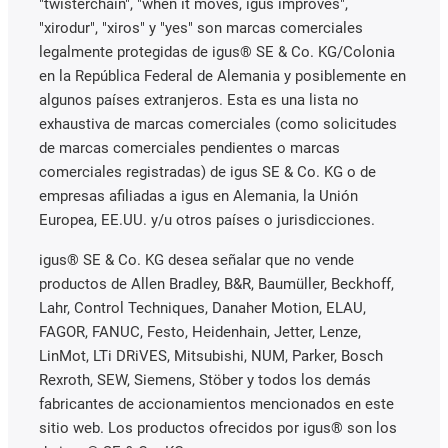
"twisterchain", "when it moves, igus improves",
"xirodur", "xiros" y "yes" son marcas comerciales
legalmente protegidas de igus® SE & Co. KG/Colonia
en la República Federal de Alemania y posiblemente en
algunos países extranjeros. Esta es una lista no
exhaustiva de marcas comerciales (como solicitudes
de marcas comerciales pendientes o marcas
comerciales registradas) de igus SE & Co. KG o de
empresas afiliadas a igus en Alemania, la Unión
Europea, EE.UU. y/u otros países o jurisdicciones.
igus® SE & Co. KG desea señalar que no vende
productos de Allen Bradley, B&R, Baumüller, Beckhoff,
Lahr, Control Techniques, Danaher Motion, ELAU,
FAGOR, FANUC, Festo, Heidenhain, Jetter, Lenze,
LinMot, LTi DRiVES, Mitsubishi, NUM, Parker, Bosch
Rexroth, SEW, Siemens, Stöber y todos los demás
fabricantes de accionamientos mencionados en este
sitio web. Los productos ofrecidos por igus® son los