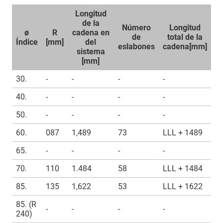
Longitud
de la
Número
Longitud
ø
R
cadena en
de
total de la
Índice
[mm]
del
eslabones
cadena[mm]
sistema
[mm]
30.
-
-
-
-
40.
-
-
-
-
50.
-
-
-
-
60.
087
1,489
73
LLL + 1489
65.
-
-
-
-
70.
110
1.484
58
LLL + 1484
85.
135
1,622
53
LLL + 1622
85. (R
-
-
-
-
240)