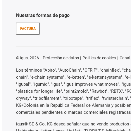
Nuestras formas de pago
FACTURA
©
igus, 2026
Protección de datos
Política de cookies
Canal
Los términos "Apiro", "AutoChain", "CFRIP", "chainflex", "chain
chain", "e-chain systems", "e-ketten", "e-kettensysteme", "e-loo
"igubal", "igumid", "igus", "igus improves what moves", "igus
"plastics for longer life", "print2mold", "Rawbot", "RBTX", "R
dryway", "tribofilament", "tribotape", "triflex", "twisterch
KG/Colonia en la República Federal de Alemania y posible
comerciales pendientes o marcas comerciales registradas) 
igus® SE & Co. KG desea señalar que no vende productos d
Heidenhain, Jetter, Lenze, LinMot, LTi DRiVES, Mitsubish