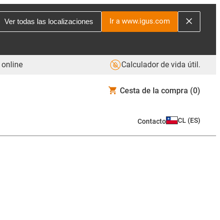
Ir a www.igus.com
Ver todas las localizaciones
 online
Calculador de vida útil.
Cesta de la compra
(0)
CL
(
ES
)
Contacto