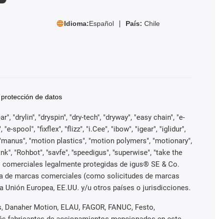
Idioma:
Español
País:
Chile
 protección de datos
, "drylin", "dryspin", "dry-tech", "dryway", "easy chain", "e-
pool", "fixflex", "flizz", "i.Cee", "ibow", "igear", "iglidur",
", "manus", "motion plastics", "motion polymers", "motionary",
ink", "Rohbot", "savfe", "speedigus", "superwise", "take the
arcas comerciales legalmente protegidas de igus® SE & Co.
iva de marcas comerciales (como solicitudes de marcas
a Unión Europea, EE.UU. y/u otros países o jurisdicciones.
es, Danaher Motion, ELAU, FAGOR, FANUC, Festo,
emás fabricantes de accionamientos mencionados en este