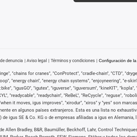
 de denuncia
Aviso legal
Términos y condiciones
Configuración de la
ge", "chains for cranes", "ConProtect", "cradle-chain", "CTD", "drygear"
p", "energy chain", "energy chain systems", "enjoyneering", "e-skin", "e-s
:bike", "igusGO", "igutex", "iguverse", "iguversum", "kineKIT", "kopla
CYL", "readycable", "readychain", "ReBeL", "ReCyycle", "reguse", "robol
ain", "when it moves, igus improves", "xirodur", "xiros" y "yes" son m
mente en algunos países extranjeros. Esta es una lista no exhaust
de igus SE & Co. KG o de empresas afiliadas a igus en Alemania, l
e Allen Bradley, B&R, Baumüller, Beckhoff, Lahr, Control Techniqu
i, NUM, Parker, Bosch Rexroth, SEW, Siemens, Stöber y todos los d