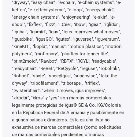
"dryway", "easy chain", "e-chain", "e-chain systems", "e-
ketten", "e-kettensysteme", "e-loop", "energy chain",
"energy chain systems", "enjoyneering", "e-skin", "e-
spool", "fixflex", "flizz", "i.Cee", "ibow", "igear", "iglidur",
"igubal", "igumid", "igus", "igus improves what moves",
"igus:bike", "igusGO", "igutex", "iguverse", "iguversum",
"kineKIT", "kopla", "manus", "motion plastics", "motion
polymers", "motionary", "plastics for longer life",
"print2mold", "Rawbot", "RBTX", "RCYL", "readycable",
"readychain", "ReBeL", "ReCyycle", "reguse", "robolink",
"Rohbot", "savfe", "speedigus", "superwise", "take the
dryway", "tribofilament", "tribotape", "triflex",
"twisterchain", "when it moves, igus improves",
"xirodur", "xiros" y "yes" son marcas comerciales
legalmente protegidas de igus® SE & Co. KG/Colonia
en la República Federal de Alemania y posiblemente en
algunos países extranjeros. Esta es una lista no
exhaustiva de marcas comerciales (como solicitudes
de marcas comerciales pendientes o marcas