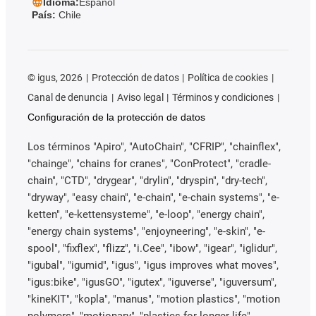
Idioma:
Español
País:
Chile
©
igus, 2026
Protección de datos
Política de cookies
Canal de denuncia
Aviso legal
Términos y condiciones
Configuración de la protección de datos
Los términos "Apiro", "AutoChain", "CFRIP", "chainflex",
"chainge", "chains for cranes", "ConProtect", "cradle-
chain", "CTD", "drygear", "drylin", "dryspin", "dry-tech",
"dryway", "easy chain", "e-chain", "e-chain systems", "e-
ketten", "e-kettensysteme", "e-loop", "energy chain",
"energy chain systems", "enjoyneering", "e-skin", "e-
spool", "fixflex", "flizz", "i.Cee", "ibow", "igear", "iglidur",
"igubal", "igumid", "igus", "igus improves what moves",
"igus:bike", "igusGO", "igutex", "iguverse", "iguversum",
"kineKIT", "kopla", "manus", "motion plastics", "motion
polymers", "motionary", "plastics for longer life",