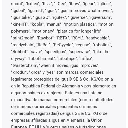
spool", "fixflex", "flizz", "i.Cee", "ibow", "igear", "iglidur",
"igubal", "igumid", "igus", "igus improves what moves",
"igus:bike", "igusGO", "igutex", "iguverse", "iguversum",
"kineKIT", "kopla", "manus", "motion plastics", "motion
polymers", "motionary", "plastics for longer life",
"print2mold", "Rawbot", "RBTX", "RCYL", "readycable",
"readychain", "ReBeL", "ReCyycle", "reguse", "robolink",
"Rohbot", "savfe", "speedigus", "superwise", "take the
dryway", "tribofilament", "tribotape", "triflex",
"twisterchain", "when it moves, igus improves",
"xirodur", "xiros" y "yes" son marcas comerciales
legalmente protegidas de igus® SE & Co. KG/Colonia
en la República Federal de Alemania y posiblemente en
algunos países extranjeros. Esta es una lista no
exhaustiva de marcas comerciales (como solicitudes
de marcas comerciales pendientes o marcas
comerciales registradas) de igus SE & Co. KG o de
empresas afiliadas a igus en Alemania, la Unión
Europea, EE.UU. y/u otros países o jurisdicciones.