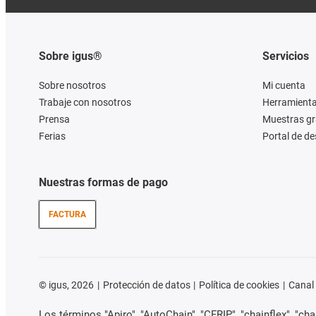
Sobre igus®
Servicios
Sobre nosotros
Mi cuenta
Trabaje con nosotros
Herramienta
Prensa
Muestras gr
Ferias
Portal de d
Nuestras formas de pago
FACTURA
©
igus, 2026
Protección de datos
Política de cookies
Canal
Los términos "Apiro", "AutoChain", "CFRIP", "chainflex", "chain