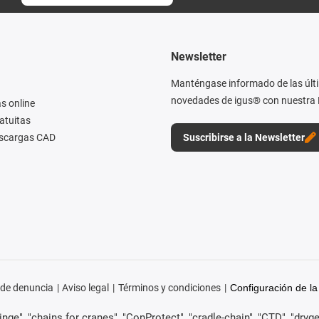
Newsletter
Manténgase informado de las últ
novedades de igus® con nuestra 
s online
atuitas
escargas CAD
Suscribirse a la Newsletter
 de denuncia
Aviso legal
Términos y condiciones
Configuración de la
ge", "chains for cranes", "ConProtect", "cradle-chain", "CTD", "drygear"