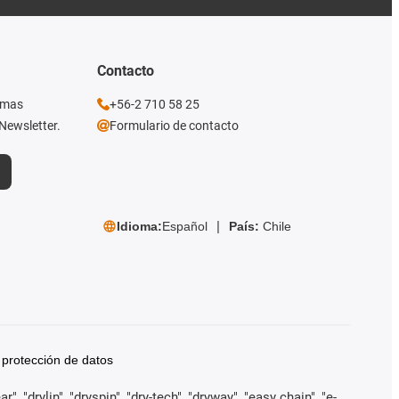
Contacto
imas
+56-2 710 58 25
Newsletter.
Formulario de contacto
Idioma:
Español
País:
Chile
 protección de datos
, "drylin", "dryspin", "dry-tech", "dryway", "easy chain", "e-