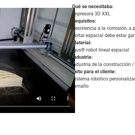
Qué se necesitaba:
Impresora 3D XXL
Requisitos:
Resistencia a la corrosión, a 
portal espacial debe estar ga
Material:
igus® robot lineal espacial
Industria:
Industria de la construcción 
Éxito para el cliente:
Sistema robótico personaliza
tamaño