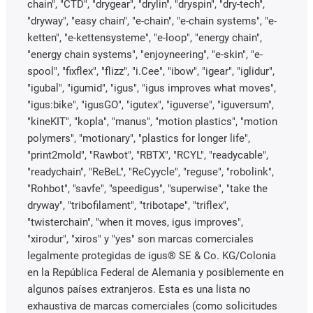
chain", "CTD", "drygear", "drylin", "dryspin", "dry-tech",
"dryway", "easy chain", "e-chain", "e-chain systems", "e-
ketten", "e-kettensysteme", "e-loop", "energy chain",
"energy chain systems", "enjoyneering", "e-skin", "e-
spool", "fixflex", "flizz", "i.Cee", "ibow", "igear", "iglidur",
"igubal", "igumid", "igus", "igus improves what moves",
"igus:bike", "igusGO", "igutex", "iguverse", "iguversum",
"kineKIT", "kopla", "manus", "motion plastics", "motion
polymers", "motionary", "plastics for longer life",
"print2mold", "Rawbot", "RBTX", "RCYL", "readycable",
"readychain", "ReBeL", "ReCyycle", "reguse", "robolink",
"Rohbot", "savfe", "speedigus", "superwise", "take the
dryway", "tribofilament", "tribotape", "triflex",
"twisterchain", "when it moves, igus improves",
"xirodur", "xiros" y "yes" son marcas comerciales
legalmente protegidas de igus® SE & Co. KG/Colonia
en la República Federal de Alemania y posiblemente en
algunos países extranjeros. Esta es una lista no
exhaustiva de marcas comerciales (como solicitudes