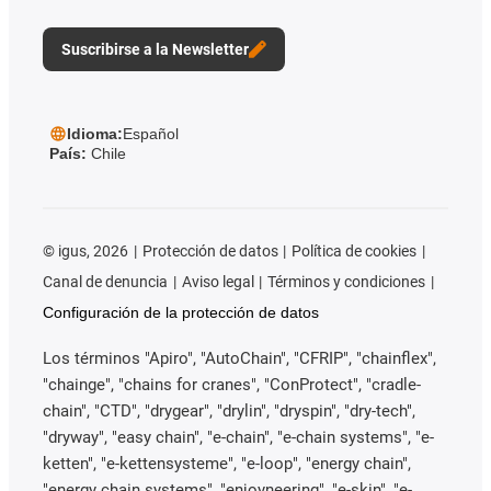
Suscribirse a la Newsletter
Idioma:
Español
País:
Chile
©
igus, 2026
Protección de datos
Política de cookies
Canal de denuncia
Aviso legal
Términos y condiciones
Configuración de la protección de datos
Los términos "Apiro", "AutoChain", "CFRIP", "chainflex",
"chainge", "chains for cranes", "ConProtect", "cradle-
chain", "CTD", "drygear", "drylin", "dryspin", "dry-tech",
"dryway", "easy chain", "e-chain", "e-chain systems", "e-
ketten", "e-kettensysteme", "e-loop", "energy chain",
"energy chain systems", "enjoyneering", "e-skin", "e-