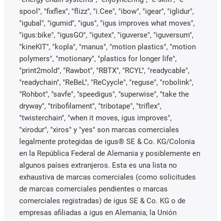
spool", "fixflex", "flizz", "i.Cee", "ibow", "igear", "iglidur",
"igubal", "igumid", "igus", "igus improves what moves",
"igus:bike", "igusGO", "igutex", "iguverse", "iguversum",
"kineKIT", "kopla", "manus", "motion plastics", "motion
polymers", "motionary", "plastics for longer life",
"print2mold", "Rawbot", "RBTX", "RCYL", "readycable",
"readychain", "ReBeL", "ReCyycle", "reguse", "robolink",
"Rohbot", "savfe", "speedigus", "superwise", "take the
dryway", "tribofilament", "tribotape", "triflex",
"twisterchain", "when it moves, igus improves",
"xirodur", "xiros" y "yes" son marcas comerciales
legalmente protegidas de igus® SE & Co. KG/Colonia
en la República Federal de Alemania y posiblemente en
algunos países extranjeros. Esta es una lista no
exhaustiva de marcas comerciales (como solicitudes
de marcas comerciales pendientes o marcas
comerciales registradas) de igus SE & Co. KG o de
empresas afiliadas a igus en Alemania, la Unión