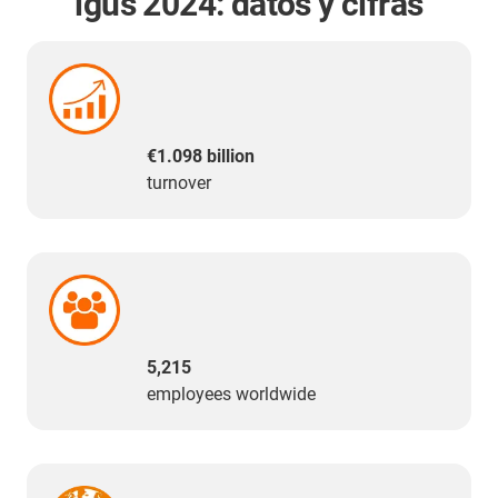
igus 2024: datos y cifras
€1.098 billion
turnover
5,215
employees worldwide