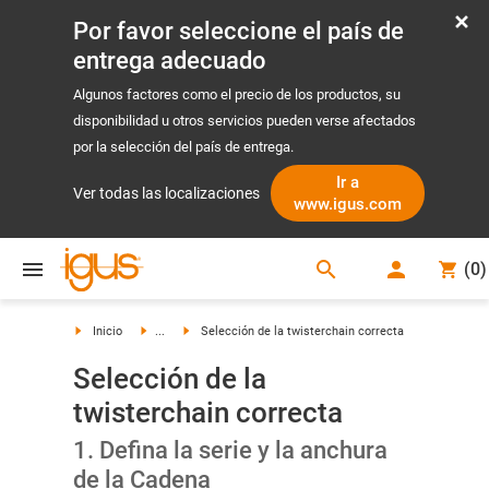
Por favor seleccione el país de
entrega adecuado
Algunos factores como el precio de los productos, su
disponibilidad u otros servicios pueden verse afectados
por la selección del país de entrega.
Ir a
Ver todas las localizaciones
www.igus.com
search
(
0
)
search
Inicio
...
Selección de la twisterchain correcta
Selección de la
twisterchain correcta
1. Defina la serie y la anchura
de la Cadena