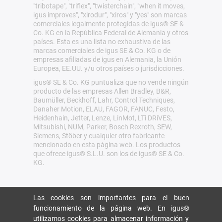
"tribotape", "triflex", "twisterchain", "when it moves,
igus improves", "xirodur", "xiros" y "yes" son marcas
comerciales legalmente protegidas de igus® SE &
Co. KG en la República Federal de Alemania y otros
países. Esta es una lista no exhaustiva de las
marcas comerciales de igus SE & Co. KG o de
empresas afiliadas de igus en Alemania, la Unión
Europea, EE.UU. y/u otros países o jurisdicciones.
igus® SE & Co. KG puntualiza que no vende ningún
producto de las empresas Allen Bradley, B&R,
Baumüller, Beckhoff, Lahr, Control Techniques,
Danaher Motion, ELAU, FAGOR, FANUC, Festo,
Heidenhain, Jetter, Lenze, LinMot, LTi DRiVES,
Mitsubishi, NUM, Parker, Bosch Rexroth, SEW,
Siemens, Stöber y cualquier otro fabricante
mencionado en esta página web. Los productos
que ofrece igus® S.L.U. son los de igus® SE & Co.
KG.
Las cookies son importantes para el buen
funcionamiento de la página web. En igus®
utilizamos cookies para almacenar información y