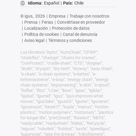
Idioma:
Español
|
País:
Chile
© igus,
2026
|
Empresa
|
Trabaje con nosotros
|
Prensa
|
Ferias
|
Conviértase en proveedor
|
Localización
|
Protección de datos
|
Política de cookies
|
Canal de denuncia
|
Aviso legal
|
Términos y condiciones
Los términos "Apiro", "AutoChain", "CFRIP",
"chainflex", "chainge", "chains for cranes",
"ConProtect", "cradle-chain", "CTD", "drygear",
"drylin", "dryspin", "dry-tech", "dryway", "easy chain",
"e-chain", "e-chain systems", "e-ketten", "e-
kettensysteme", "e-loop", "energy chain", "energy
chain systems", "enjoyneering", "e-skin", "e-spool",
"fixflex", "flizz", "i.Cee", "ibow", "igear", "iglidur",
"igubal", "igumid", "igus", "igus improves what
moves", "igus:bike", "igusGO", "igutex", "iguverse",
"iguversum", "kineKIT", "kopla", "manus", "motion
plastics", "motion polymers", "motionary", "plastics
for longer life", "print2mold", "Rawbot", "RBTX",
"readycable", "readychain", "ReBeL", "ReCyycle",
"reguse", "robolink", "Rohbot", "savfe", "speedigus",
"superwise", "take the dryway", "tribofilament",