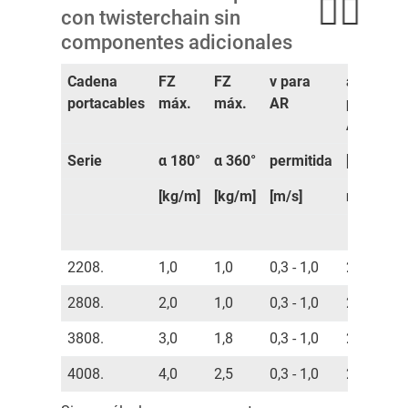
con twisterchain sin
componentes adicionales
Cadena
FZ
FZ
v para
a
B
portacables
máx.
máx.
AR
para
AR
Serie
α 180°
α 360°
permitida
[m/s²]
m
[kg/m]
[kg/m]
[m/s]
max.
[
2208.
1,0
1,0
0,3 - 1,0
2,0
1
2808.
2,0
1,0
0,3 - 1,0
2,0
1
3808.
3,0
1,8
0,3 - 1,0
2,0
2
4008.
4,0
2,5
0,3 - 1,0
2,0
2