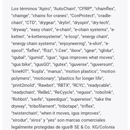
Los términos "Apiro", "AutoChain", "CFRIP", "chainflex",
"chainge", "chains for cranes", "ConProtect", "cradle-
chain", "CTD", "drygear", "drylin", "dryspin", "dry-tech",
"dryway", "easy chain", "e-chain", "e-chain systems", "e-
ketten", "e-kettensysteme", "e-loop", "energy chain",
"energy chain systems", "enjoyneering", "e-skin", "e-
spool", "fixflex", "flizz", "i.Cee", "ibow", "igear", "iglidur",
"igubal", "igumid", "igus", "igus improves what moves",
"igus:bike", "igusGO", "igutex", "iguverse", "iguversum",
"kineKIT", "kopla", "manus", "motion plastics", "motion
polymers", "motionary", "plastics for longer life",
"print2mold", "Rawbot", "RBTX", "RCYL", "readycable",
"readychain", "ReBeL", "ReCyycle", "reguse", "robolink",
"Rohbot", "savfe", "speedigus", "superwise", "take the
dryway", "tribofilament", "tribotape", "triflex",
"twisterchain", "when it moves, igus improves",
"xirodur", "xiros" y "yes" son marcas comerciales
legalmente protegidas de igus® SE & Co. KG/Colonia