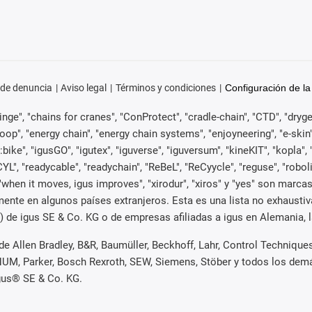
 de denuncia
Aviso legal
Términos y condiciones
Configuración de la
ge", "chains for cranes", "ConProtect", "cradle-chain", "CTD", "drygear"
p", "energy chain", "energy chain systems", "enjoyneering", "e-skin", "e-s
:bike", "igusGO", "igutex", "iguverse", "iguversum", "kineKIT", "kopla
CYL", "readycable", "readychain", "ReBeL", "ReCyycle", "reguse", "robol
ain", "when it moves, igus improves", "xirodur", "xiros" y "yes" son m
mente en algunos países extranjeros. Esta es una lista no exhaust
de igus SE & Co. KG o de empresas afiliadas a igus en Alemania, l
e Allen Bradley, B&R, Baumüller, Beckhoff, Lahr, Control Techniqu
i, NUM, Parker, Bosch Rexroth, SEW, Siemens, Stöber y todos los d
igus® SE & Co. KG.