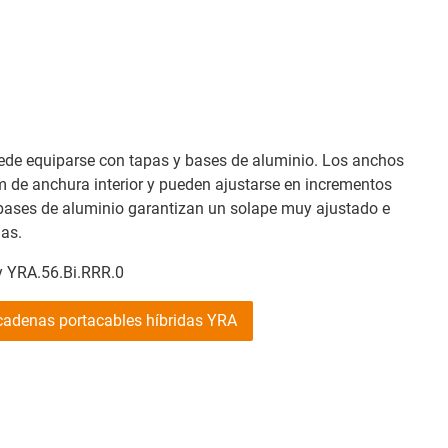
uede equiparse con tapas y bases de aluminio. Los anchos
 de anchura interior y pueden ajustarse en incrementos
 bases de aluminio garantizan un solape muy ajustado e
las.
y YRA.56.Bi.RRR.0
cadenas portacables híbridas YRA