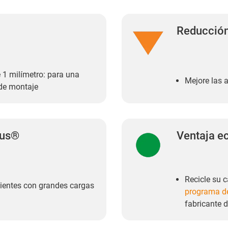
Reducción
 1 milímetro: para una
Mejore las 
 de montaje
gus®
Ventaja e
Recicle su c
clientes con grandes cargas
programa de
fabricante d