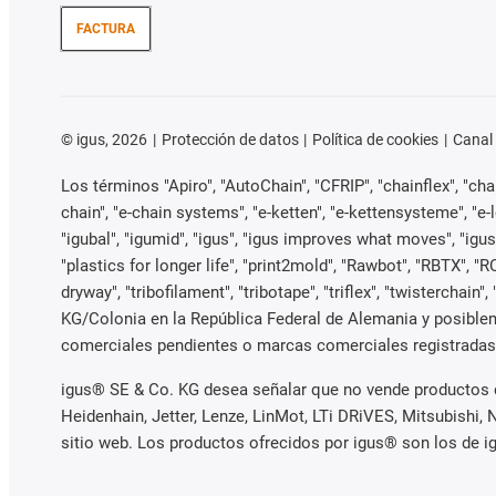
FACTURA
©
igus, 2026
Protección de datos
Política de cookies
Canal
Los términos "Apiro", "AutoChain", "CFRIP", "chainflex", "chain
chain", "e-chain systems", "e-ketten", "e-kettensysteme", "e-loo
"igubal", "igumid", "igus", "igus improves what moves", "igus
"plastics for longer life", "print2mold", "Rawbot", "RBTX", "R
dryway", "tribofilament", "tribotape", "triflex", "twisterch
KG/Colonia en la República Federal de Alemania y posible
comerciales pendientes o marcas comerciales registradas) 
igus® SE & Co. KG desea señalar que no vende productos d
Heidenhain, Jetter, Lenze, LinMot, LTi DRiVES, Mitsubish
sitio web. Los productos ofrecidos por igus® son los de 