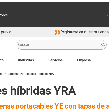
ctores
 previa
Regístrese en nuestra tienda
cto
Industrias
Servicios
Empresa
os
Cadenas Portacables Híbridas YRA
s híbridas YRA
enas portacables YE con tapas de a