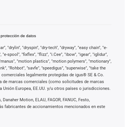
 protección de datos
, "drylin", "dryspin", "dry-tech", "dryway", "easy chain", "e-
pool", "fixflex", "flizz", "i.Cee", "ibow", "igear", "iglidur",
", "manus", "motion plastics", "motion polymers", "motionary",
ink", "Rohbot", "savfe", "speedigus", "superwise", "take the
arcas comerciales legalmente protegidas de igus® SE & Co.
iva de marcas comerciales (como solicitudes de marcas
a Unión Europea, EE.UU. y/u otros países o jurisdicciones.
es, Danaher Motion, ELAU, FAGOR, FANUC, Festo,
emás fabricantes de accionamientos mencionados en este