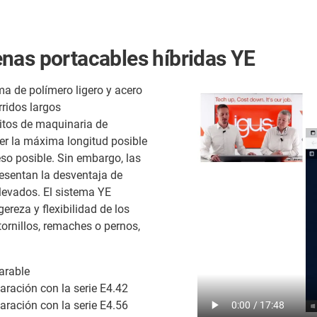
nas portacables híbridas YE
a de polímero ligero y acero
rridos largos
sitos de maquinaria de
cer la máxima longitud posible
o posible. Sin embargo, las
esentan la desventaja de
levados. El sistema YE
ereza y flexibilidad de los
ornillos, remaches o pernos,
arable
ración con la serie E4.42
ración con la serie E4.56