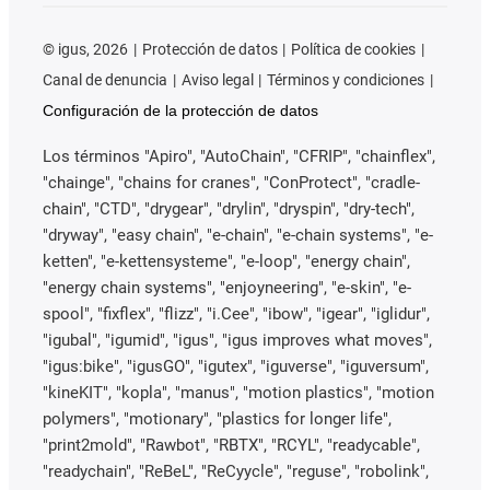
©
igus, 2026
Protección de datos
Política de cookies
Canal de denuncia
Aviso legal
Términos y condiciones
Configuración de la protección de datos
Los términos "Apiro", "AutoChain", "CFRIP", "chainflex",
"chainge", "chains for cranes", "ConProtect", "cradle-
chain", "CTD", "drygear", "drylin", "dryspin", "dry-tech",
"dryway", "easy chain", "e-chain", "e-chain systems", "e-
ketten", "e-kettensysteme", "e-loop", "energy chain",
"energy chain systems", "enjoyneering", "e-skin", "e-
spool", "fixflex", "flizz", "i.Cee", "ibow", "igear", "iglidur",
"igubal", "igumid", "igus", "igus improves what moves",
"igus:bike", "igusGO", "igutex", "iguverse", "iguversum",
"kineKIT", "kopla", "manus", "motion plastics", "motion
polymers", "motionary", "plastics for longer life",
"print2mold", "Rawbot", "RBTX", "RCYL", "readycable",
"readychain", "ReBeL", "ReCyycle", "reguse", "robolink",