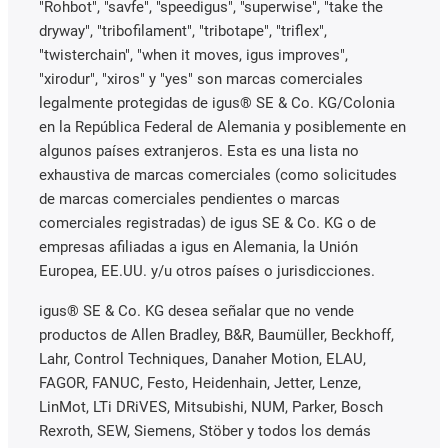
"Rohbot", "savfe", "speedigus", "superwise", "take the
dryway", "tribofilament", "tribotape", "triflex",
"twisterchain", "when it moves, igus improves",
"xirodur", "xiros" y "yes" son marcas comerciales
legalmente protegidas de igus® SE & Co. KG/Colonia
en la República Federal de Alemania y posiblemente en
algunos países extranjeros. Esta es una lista no
exhaustiva de marcas comerciales (como solicitudes
de marcas comerciales pendientes o marcas
comerciales registradas) de igus SE & Co. KG o de
empresas afiliadas a igus en Alemania, la Unión
Europea, EE.UU. y/u otros países o jurisdicciones.
igus® SE & Co. KG desea señalar que no vende
productos de Allen Bradley, B&R, Baumüller, Beckhoff,
Lahr, Control Techniques, Danaher Motion, ELAU,
FAGOR, FANUC, Festo, Heidenhain, Jetter, Lenze,
LinMot, LTi DRiVES, Mitsubishi, NUM, Parker, Bosch
Rexroth, SEW, Siemens, Stöber y todos los demás