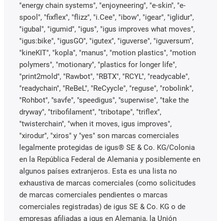
"energy chain systems", "enjoyneering", "e-skin", "e-
spool", "fixflex", "flizz", "i.Cee", "ibow", "igear", "iglidur",
"igubal", "igumid", "igus", "igus improves what moves",
"igus:bike", "igusGO", "igutex", "iguverse", "iguversum",
"kineKIT", "kopla", "manus", "motion plastics", "motion
polymers", "motionary", "plastics for longer life",
"print2mold", "Rawbot", "RBTX", "RCYL", "readycable",
"readychain", "ReBeL", "ReCyycle", "reguse", "robolink",
"Rohbot", "savfe", "speedigus", "superwise", "take the
dryway", "tribofilament", "tribotape", "triflex",
"twisterchain", "when it moves, igus improves",
"xirodur", "xiros" y "yes" son marcas comerciales
legalmente protegidas de igus® SE & Co. KG/Colonia
en la República Federal de Alemania y posiblemente en
algunos países extranjeros. Esta es una lista no
exhaustiva de marcas comerciales (como solicitudes
de marcas comerciales pendientes o marcas
comerciales registradas) de igus SE & Co. KG o de
empresas afiliadas a igus en Alemania, la Unión