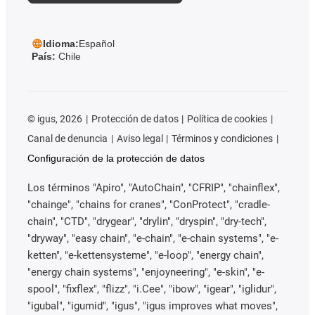
Idioma:
Español
País:
Chile
©
igus, 2026
Protección de datos
Política de cookies
Canal de denuncia
Aviso legal
Términos y condiciones
Configuración de la protección de datos
Los términos "Apiro", "AutoChain", "CFRIP", "chainflex",
"chainge", "chains for cranes", "ConProtect", "cradle-
chain", "CTD", "drygear", "drylin", "dryspin", "dry-tech",
"dryway", "easy chain", "e-chain", "e-chain systems", "e-
ketten", "e-kettensysteme", "e-loop", "energy chain",
"energy chain systems", "enjoyneering", "e-skin", "e-
spool", "fixflex", "flizz", "i.Cee", "ibow", "igear", "iglidur",
"igubal", "igumid", "igus", "igus improves what moves",