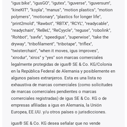
"igus:bike", "igusGO", "igutex", "iguverse", "iguversum",
"kineKIT", "kopla", "manus", "motion plastics", "motion
polymers", "motionary", "plastics for longer life",
"print2mold", "Rawbot", "RBTX", "RCYL", "readycable",
"readychain", "ReBeL", "ReCyycle", "reguse", "robolink",
"Rohbot", "savfe", "speedigus", "superwise", "take the
dryway", "tribofilament", "tribotape", "triflex",
"twisterchain", "when it moves, igus improves",
"xirodur", "xiros" y "yes" son marcas comerciales
legalmente protegidas de igus® SE & Co. KG/Colonia
en la República Federal de Alemania y posiblemente en
algunos países extranjeros. Esta es una lista no
exhaustiva de marcas comerciales (como solicitudes
de marcas comerciales pendientes o marcas
comerciales registradas) de igus SE & Co. KG o de
empresas afiliadas a igus en Alemania, la Unión
Europea, EE.UU. y/u otros países o jurisdicciones.
igus® SE & Co. KG desea señalar que no vende