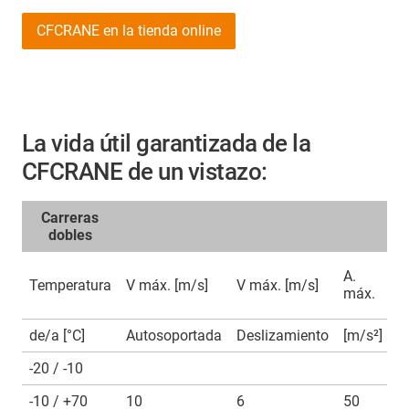
CFCRANE en la tienda online
La vida útil garantizada de la
CFCRANE de un vistazo:
Carreras
dobles
A.
Temperatura
V máx. [m/s]
V máx. [m/s]
R
máx.
de/a [°C]
Autosoportada
Deslizamiento
[m/s²]
[
-20 / -10
-10 / +70
10
6
50
&