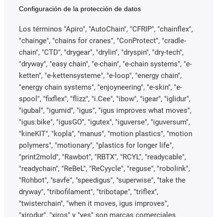
Configuración de la protección de datos
Los términos "Apiro", "AutoChain", "CFRIP", "chainflex",
"chainge", "chains for cranes", "ConProtect", "cradle-
chain", "CTD", "drygear", "drylin", "dryspin", "dry-tech",
"dryway", "easy chain", "e-chain", "e-chain systems", "e-
ketten", "e-kettensysteme", "e-loop", "energy chain",
"energy chain systems", "enjoyneering", "e-skin", "e-
spool", "fixflex", "flizz", "i.Cee", "ibow", "igear", "iglidur",
"igubal", "igumid", "igus", "igus improves what moves",
"igus:bike", "igusGO", "igutex", "iguverse", "iguversum",
"kineKIT", "kopla", "manus", "motion plastics", "motion
polymers", "motionary", "plastics for longer life",
"print2mold", "Rawbot", "RBTX", "RCYL", "readycable",
"readychain", "ReBeL", "ReCyycle", "reguse", "robolink",
"Rohbot", "savfe", "speedigus", "superwise", "take the
dryway", "tribofilament", "tribotape", "triflex",
"twisterchain", "when it moves, igus improves",
"xirodur", "xiros" y "yes" son marcas comerciales