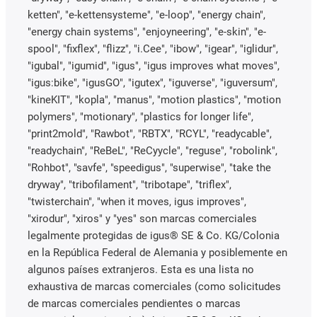
ketten", "e-kettensysteme", "e-loop", "energy chain",
"energy chain systems", "enjoyneering", "e-skin", "e-
spool", "fixflex", "flizz", "i.Cee", "ibow", "igear", "iglidur",
"igubal", "igumid", "igus", "igus improves what moves",
"igus:bike", "igusGO", "igutex", "iguverse", "iguversum",
"kineKIT", "kopla", "manus", "motion plastics", "motion
polymers", "motionary", "plastics for longer life",
"print2mold", "Rawbot", "RBTX", "RCYL", "readycable",
"readychain", "ReBeL", "ReCyycle", "reguse", "robolink",
"Rohbot", "savfe", "speedigus", "superwise", "take the
dryway", "tribofilament", "tribotape", "triflex",
"twisterchain", "when it moves, igus improves",
"xirodur", "xiros" y "yes" son marcas comerciales
legalmente protegidas de igus® SE & Co. KG/Colonia
en la República Federal de Alemania y posiblemente en
algunos países extranjeros. Esta es una lista no
exhaustiva de marcas comerciales (como solicitudes
de marcas comerciales pendientes o marcas