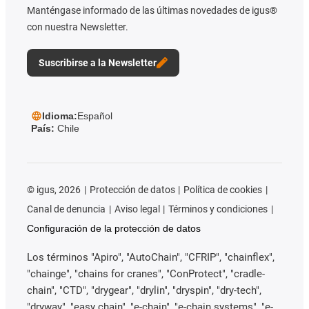
Manténgase informado de las últimas novedades de igus®
con nuestra Newsletter.
Suscribirse a la Newsletter
Idioma:
Español
País:
Chile
©
igus, 2026
Protección de datos
Política de cookies
Canal de denuncia
Aviso legal
Términos y condiciones
Configuración de la protección de datos
Los términos "Apiro", "AutoChain", "CFRIP", "chainflex",
"chainge", "chains for cranes", "ConProtect", "cradle-
chain", "CTD", "drygear", "drylin", "dryspin", "dry-tech",
"dryway", "easy chain", "e-chain", "e-chain systems", "e-