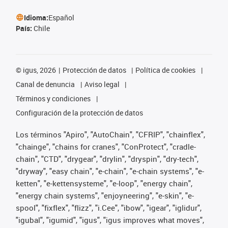
Idioma:
Español
País:
Chile
©
igus, 2026
Protección de datos
Política de cookies
Canal de denuncia
Aviso legal
Términos y condiciones
Configuración de la protección de datos
Los términos "Apiro", "AutoChain", "CFRIP", "chainflex",
"chainge", "chains for cranes", "ConProtect", "cradle-
chain", "CTD", "drygear", "drylin", "dryspin", "dry-tech",
"dryway", "easy chain", "e-chain", "e-chain systems", "e-
ketten", "e-kettensysteme", "e-loop", "energy chain",
"energy chain systems", "enjoyneering", "e-skin", "e-
spool", "fixflex", "flizz", "i.Cee", "ibow", "igear", "iglidur",
"igubal", "igumid", "igus", "igus improves what moves",