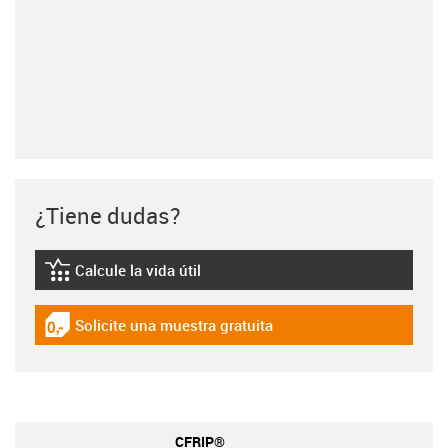
¿Tiene dudas?
Calcule la vida útil
igus-icon-lebensdauerrechner
Solicite una muestra gratuita
igus-icon-gratismuster
CFRIP®