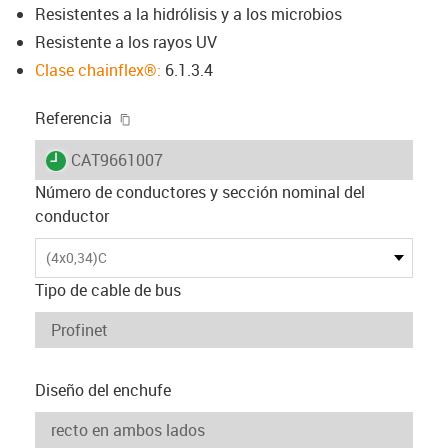
Resistentes a la hidrólisis y a los microbios
Resistente a los rayos UV
Clase chainflex®:
6.1.3.4
igus-icon-copy-clipboard
Referencia
igus-icon-lieferzeit
CAT9661007
Número de conductores y sección nominal del
conductor
(4x0,34)C
Tipo de cable de bus
Diseño del enchufe