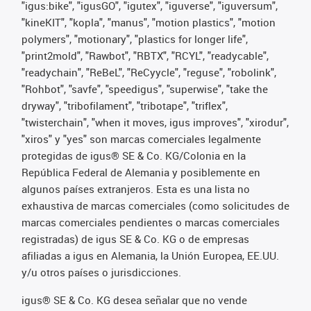
"igus:bike", "igusGO", "igutex", "iguverse", "iguversum",
"kineKIT", "kopla", "manus", "motion plastics", "motion
polymers", "motionary", "plastics for longer life",
"print2mold", "Rawbot", "RBTX", "RCYL", "readycable",
"readychain", "ReBeL", "ReCyycle", "reguse", "robolink",
"Rohbot", "savfe", "speedigus", "superwise", "take the
dryway", "tribofilament", "tribotape", "triflex",
"twisterchain", "when it moves, igus improves", "xirodur",
"xiros" y "yes" son marcas comerciales legalmente
protegidas de igus® SE & Co. KG/Colonia en la
República Federal de Alemania y posiblemente en
algunos países extranjeros. Esta es una lista no
exhaustiva de marcas comerciales (como solicitudes de
marcas comerciales pendientes o marcas comerciales
registradas) de igus SE & Co. KG o de empresas
afiliadas a igus en Alemania, la Unión Europea, EE.UU.
y/u otros países o jurisdicciones.
igus® SE & Co. KG desea señalar que no vende