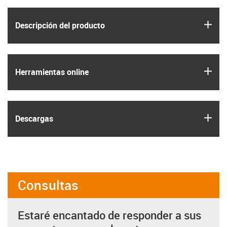
igus
Descripción del producto
igus
Herramientas online
igus
Descargas
Consultas
Estaré encantado de responder a sus