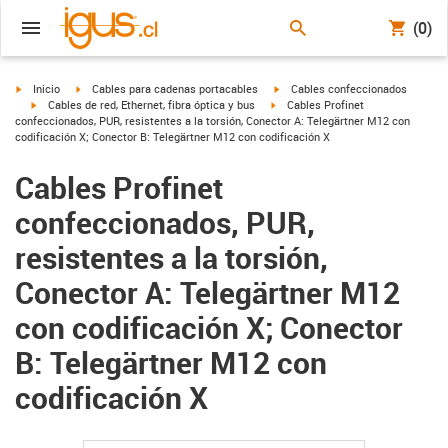
(0)
igus-icon-arrow-right
igus-icon-arrow-right
igus-icon-arrow-right
Inicio
Cables para cadenas portacables
Cables confeccionados
igus-icon-arrow-right
igus-icon-arrow-right
Cables de red, Ethernet, fibra óptica y bus
Cables Profinet
confeccionados, PUR, resistentes a la torsión, Conector A: Telegärtner M12 con
codificación X; Conector B: Telegärtner M12 con codificación X
Cables Profinet
confeccionados, PUR,
resistentes a la torsión,
Conector A: Telegärtner M12
con codificación X; Conector
B: Telegärtner M12 con
codificación X