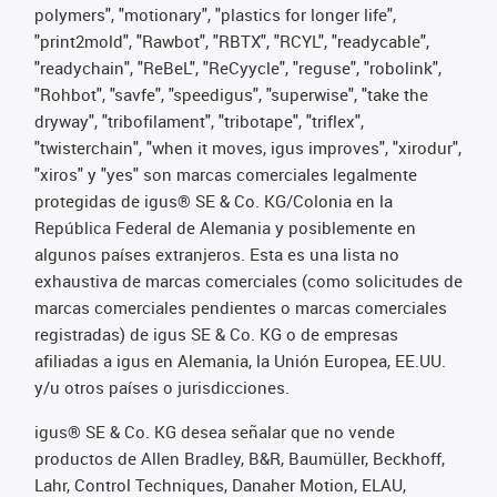
polymers", "motionary", "plastics for longer life",
"print2mold", "Rawbot", "RBTX", "RCYL", "readycable",
"readychain", "ReBeL", "ReCyycle", "reguse", "robolink",
"Rohbot", "savfe", "speedigus", "superwise", "take the
dryway", "tribofilament", "tribotape", "triflex",
"twisterchain", "when it moves, igus improves", "xirodur",
"xiros" y "yes" son marcas comerciales legalmente
protegidas de igus® SE & Co. KG/Colonia en la
República Federal de Alemania y posiblemente en
algunos países extranjeros. Esta es una lista no
exhaustiva de marcas comerciales (como solicitudes de
marcas comerciales pendientes o marcas comerciales
registradas) de igus SE & Co. KG o de empresas
afiliadas a igus en Alemania, la Unión Europea, EE.UU.
y/u otros países o jurisdicciones.
igus® SE & Co. KG desea señalar que no vende
productos de Allen Bradley, B&R, Baumüller, Beckhoff,
Lahr, Control Techniques, Danaher Motion, ELAU,