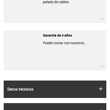
pelado de cables.
igu
Garantía de 4 años
Puede contar con nosotros.
igu
igus
Datos técnicos