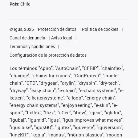
País:
Chile
©
igus, 2026
Protección de datos
Política de cookies
Canal de denuncia
Aviso legal
Términos y condiciones
Configuración de la protección de datos
Los términos "Apiro", "AutoChain", "CFRIP", "chainflex",
"chainge", "chains for cranes", "ConProtect", "cradle-
chain", "CTD", "drygear", "drylin", "dryspin", "dry-tech",
"dryway", "easy chain", "e-chain", "e-chain systems", "e-
ketten", "e-kettensysteme", "e-loop", "energy chain",
"energy chain systems", "enjoyneering", "e-skin", "e-
spool", "fixflex", "flizz", "i.Cee", "ibow", "igear", "iglidur",
"igubal", "igumid", "igus", "igus improves what moves",
"igus:bike", "igusGO", "igutex", "iguverse", "iguversum",
"kineKIT", "kopla", "manus", "motion plastics", "motion