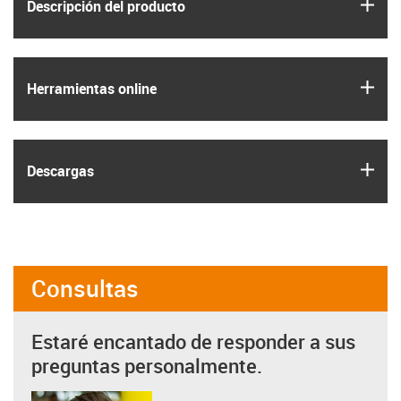
igus
Descripción del producto
igus
Herramientas online
igus
Descargas
Consultas
Estaré encantado de responder a sus
preguntas personalmente.