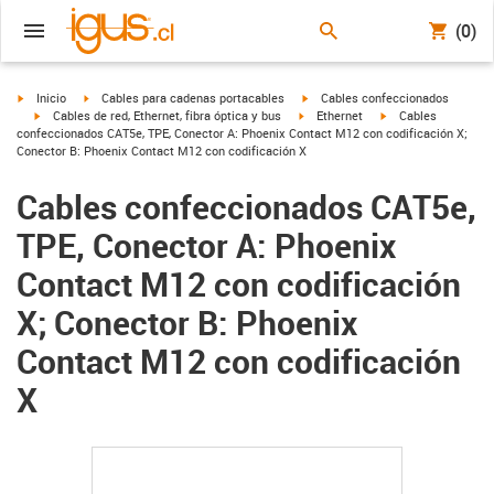
(0)
igus-icon-arrow-right
igus-icon-arrow-right
igus-icon-arrow-right
Inicio
Cables para cadenas portacables
Cables confeccionados
igus-icon-arrow-right
igus-icon-arrow-right
igus-icon-arrow-righ
Cables de red, Ethernet, fibra óptica y bus
Ethernet
Cables
confeccionados CAT5e, TPE, Conector A: Phoenix Contact M12 con codificación X;
Conector B: Phoenix Contact M12 con codificación X
Cables confeccionados CAT5e,
TPE, Conector A: Phoenix
Contact M12 con codificación
X; Conector B: Phoenix
Contact M12 con codificación
X