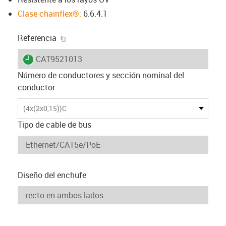
Clase chainflex®:
6.6.4.1
igus-icon-copy-clipboard
Referencia
igus-icon-lieferzeit
CAT9521013
Número de conductores y sección nominal del
conductor
(4x(2x0,15))C
Tipo de cable de bus
Diseño del enchufe