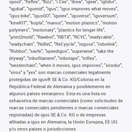
spool", "fixflex", "flizz", "i.Cee", "ibow", "igear", "iglidur",
"igubal", "igumid", "igus", "igus improves what moves",
"igus:bike", "igusGO", "igutex", "iguverse", "iguversum",
"kineKIT", "kopla", "manus", "motion plastics", "motion
polymers", "motionary", "plastics for longer life",
"print2mold", "Rawbot", "RBTX", "RCYL", "readycable",
"readychain", "ReBeL", "ReCyycle", "reguse", "robolink",
"Rohbot", "savfe", "speedigus", "superwise", "take the
dryway", "tribofilament", "tribotape", "triflex",
"twisterchain", "when it moves, igus improves", "xirodur",
"xiros" y "yes" son marcas comerciales legalmente
protegidas de igus® SE & Co. KG/Colonia en la
República Federal de Alemania y posiblemente en
algunos países extranjeros. Esta es una lista no
exhaustiva de marcas comerciales (como solicitudes de
marcas comerciales pendientes o marcas comerciales
registradas) de igus SE & Co. KG o de empresas
afiliadas a igus en Alemania, la Unión Europea, EE.UU.
y/u otros países o jurisdicciones.