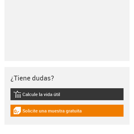
¿Tiene dudas?
Calcule la vida útil
igus-icon-lebensdauerrechner
Solicite una muestra gratuita
igus-icon-gratismuster