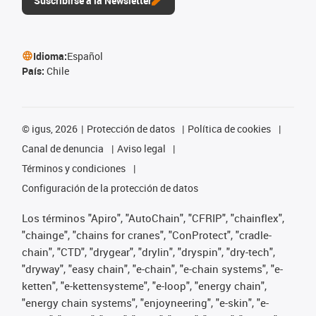
Suscribirse a la Newsletter
Idioma:
Español
País:
Chile
©
igus, 2026
Protección de datos
Política de cookies
Canal de denuncia
Aviso legal
Términos y condiciones
Configuración de la protección de datos
Los términos "Apiro", "AutoChain", "CFRIP", "chainflex",
"chainge", "chains for cranes", "ConProtect", "cradle-
chain", "CTD", "drygear", "drylin", "dryspin", "dry-tech",
"dryway", "easy chain", "e-chain", "e-chain systems", "e-
ketten", "e-kettensysteme", "e-loop", "energy chain",
"energy chain systems", "enjoyneering", "e-skin", "e-