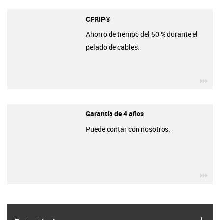
CFRIP®
Ahorro de tiempo del 50 % durante el
pelado de cables.
igu
Garantía de 4 años
Puede contar con nosotros.
igu
igus