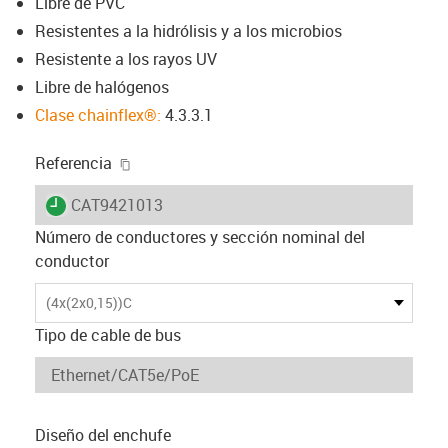
Libre de PVC
Resistentes a la hidrólisis y a los microbios
Resistente a los rayos UV
Libre de halógenos
Clase chainflex®:
4.3.3.1
igus-icon-copy-clipboard
Referencia
igus-icon-lieferzeit
CAT9421013
Número de conductores y sección nominal del
conductor
(4x(2x0,15))C
Tipo de cable de bus
Diseño del enchufe