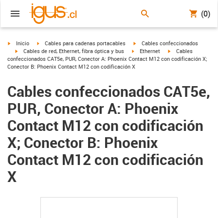
(0)
igus-icon-arrow-right
igus-icon-arrow-right
igus-icon-arrow-right
Inicio
Cables para cadenas portacables
Cables confeccionados
igus-icon-arrow-right
igus-icon-arrow-right
igus-icon-arrow-righ
Cables de red, Ethernet, fibra óptica y bus
Ethernet
Cables
confeccionados CAT5e, PUR, Conector A: Phoenix Contact M12 con codificación X;
Conector B: Phoenix Contact M12 con codificación X
Cables confeccionados CAT5e,
PUR, Conector A: Phoenix
Contact M12 con codificación
X; Conector B: Phoenix
Contact M12 con codificación
X