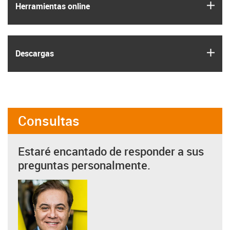
igus
Herramientas online
igus
Descargas
Consultas
Estaré encantado de responder a sus
preguntas personalmente.