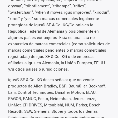
dryway", "tribofilament", "tribotape", "triflex",
"twisterchain", "when it moves, igus improves", "xirodur",
"xiros" y "yes" son marcas comerciales legalmente
protegidas de igus® SE & Co. KG/Colonia en la
República Federal de Alemania y posiblemente en
algunos países extranjeros. Esta es una lista no
exhaustiva de marcas comerciales (como solicitudes de
marcas comerciales pendientes o marcas comerciales
registradas) de igus SE & Co. KG o de empresas
afiliadas a igus en Alemania, la Unión Europea, EE.UU.
y/u otros países o jurisdicciones.
igus® SE & Co. KG desea señalar que no vende
productos de Allen Bradley, B&R, Baumüller, Beckhoff,
Lahr, Control Techniques, Danaher Motion, ELAU,
FAGOR, FANUC, Festo, Heidenhain, Jetter, Lenze,
LinMot, LTi DRiVES, Mitsubishi, NUM, Parker, Bosch
Rexroth, SEW, Siemens, Stöber y todos los demás
fabricantes de accionamientos mencionados en este