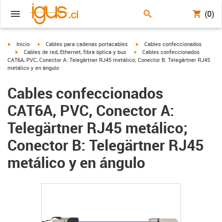
(0)
igus-icon-arrow-right
igus-icon-arrow-right
igus-icon-arrow-right
Inicio
Cables para cadenas portacables
Cables confeccionados
igus-icon-arrow-right
igus-icon-arrow-right
Cables de red, Ethernet, fibra óptica y bus
Cables confeccionados
CAT6A, PVC, Conector A: Telegärtner RJ45 metálico; Conector B: Telegärtner RJ45
metálico y en ángulo
Cables confeccionados
CAT6A, PVC, Conector A:
Telegärtner RJ45 metálico;
Conector B: Telegärtner RJ45
metálico y en ángulo