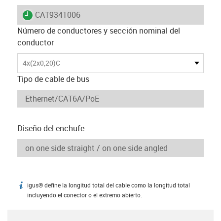
igus-icon-lieferzeit
CAT9341006
Número de conductores y sección nominal del
conductor
4x(2x0,20)C
Tipo de cable de bus
Diseño del enchufe
igus® define la longitud total del cable como la longitud total
igus-icon-info
incluyendo el conector o el extremo abierto.