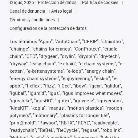
©
igus, 2026
Protección de datos
Política de cookies
Canal de denuncia
Aviso legal
Términos y condiciones
Configuración de la protección de datos
Los términos "Apiro", "AutoChain", "CFRIP", "chainflex",
"chainge", "chains for cranes", "ConProtect", "cradle-
chain", "CTD", "drygear", "drylin", "dryspin", "dry-tech",
"dryway", "easy chain", "e-chain", "e-chain systems", "e-
ketten", "e-kettensysteme", "e-loop", "energy chain",
"energy chain systems", "enjoyneering", "e-skin", "e-
spool", "fixflex", "flizz", "i.Cee", "ibow", "igear", "iglidur",
"igubal", "igumid", "igus", "igus improves what moves",
"igus:bike", "igusGO", "igutex", "iguverse", "iguversum",
"kineKIT", "kopla", "manus", "motion plastics", "motion
polymers", "motionary", "plastics for longer life",
"print2mold", "Rawbot", "RBTX", "RCYL", "readycable",
"readychain", "ReBeL", "ReCyycle", "reguse", "robolink",
"Rohbot", "savfe", "speedigus", "superwise", "take the