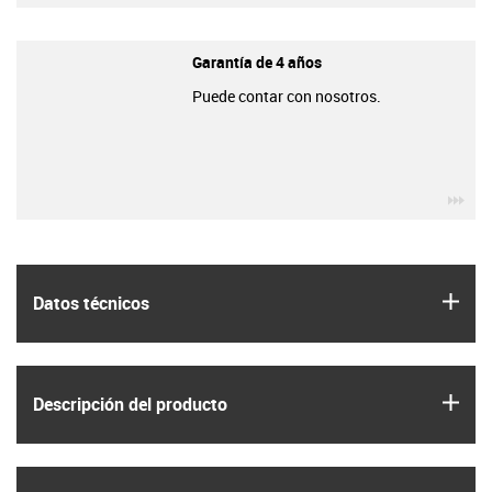
Garantía de 4 años
Puede contar con nosotros.
igu
igus
Datos técnicos
igus
Descripción del producto