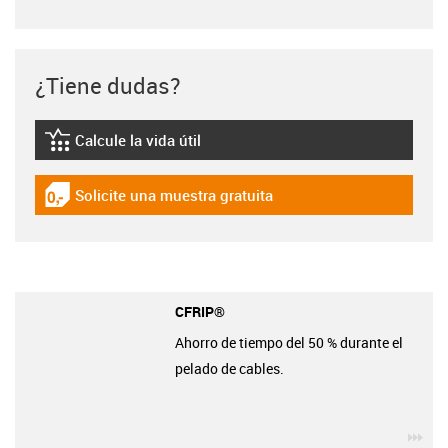
¿Tiene dudas?
Calcule la vida útil
igus-icon-lebensdauerrechner
Solicite una muestra gratuita
igus-icon-gratismuster
CFRIP®
Ahorro de tiempo del 50 % durante el
pelado de cables.
igu