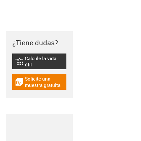
¿Tiene dudas?
Calcule la vida
igus-icon-lebensdauerrechner
útil
Solicite una
igus-icon-gratismuster
muestra gratuita