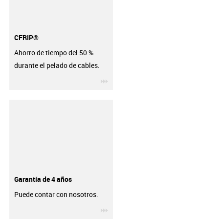
CFRIP®
Ahorro de tiempo del 50 %
durante el pelado de cables.
igus-icon-3arrow
Garantía de 4 años
Puede contar con nosotros.
igus-icon-3arrow