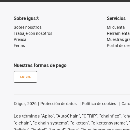
Sobre igus®
Servicios
Sobre nosotros
Mi cuenta
Trabaje con nosotros
Herramienta
Prensa
Muestras gra
Ferias
Portal de d
Nuestras formas de pago
FACTURA
©
igus, 2026
Protección de datos
Política de cookies
Cana
Los términos "Apiro", "AutoChain", "CFRIP", "chainflex", "chai
"e-chain", "e-chain systems", "e-ketten", "e-kettensysteme", "e
"iglidur", "igubal", "igumid", "igus", "igus improves what mo