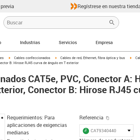
 previa
Regístrese en nuestra tienda
o
Industrias
Servicios
Empresa
igus-icon-arrow-right
igus-icon-arrow-right
igus-
les
Cables confeccionados
Cables de red, Ethernet, fibra óptica y bus
Ca
nector B: Hirose RJ45 curva de ángulo en T exterior
onados CAT5e, PVC, Conector A: H
xterior, Conector B: Hirose RJ45 
igus-icon-cop
Requerimientos: Para
Referencia
aplicaciones de exigencias
igus-icon-lieferzeit
CAT9340440
medianas