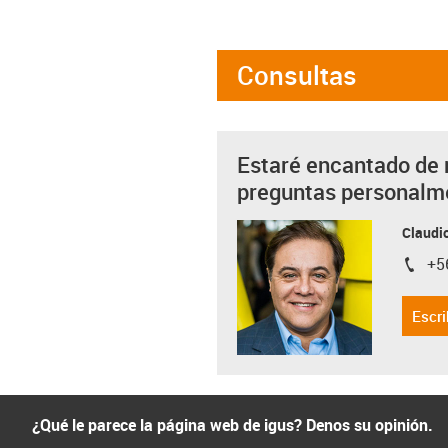
Consultas
Estaré encantado de 
preguntas personalm
Claudio
+5
igus-i
Escri
¿Qué le parece la página web de igus? Denos su opinión.