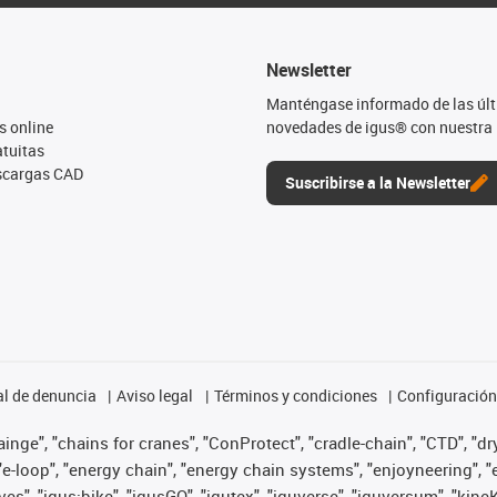
Newsletter
Manténgase informado de las úl
s online
novedades de igus® con nuestra 
tuitas
escargas CAD
Suscribirse a la Newsletter
l de denuncia
Aviso legal
Términos y condiciones
Configuración 
nge", "chains for cranes", "ConProtect", "cradle-chain", "CTD", "dryg
-loop", "energy chain", "energy chain systems", "enjoyneering", "e-skin
ves", "igus:bike", "igusGO", "igutex", "iguverse", "iguversum", "kin