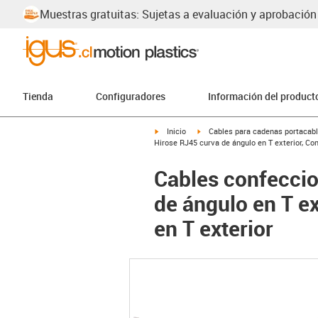
Muestras gratuitas: Sujetas a evaluación y aprobación
Tienda
Configuradores
Información del product
igus-icon-arrow-right
igus-icon-arrow-right
Inicio
Cables para cadenas portacab
Hirose RJ45 curva de ángulo en T exterior, Co
Cables confecci
de ángulo en T e
en T exterior