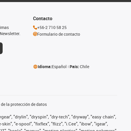
Contacto
timas
+56-2 710 58 25
Newsletter.
Formulario de contacto
Idioma:
Español
País:
Chile
de la protección de datos
ear", "drylin", "dryspin", "dry-tech", "dryway", "easy chain",
", "e-spool", "fixflex", "flizz", "i.Cee", "ibow", "igear",
eKIT", "kopla", "manus", "motion plastics", "motion polymers",