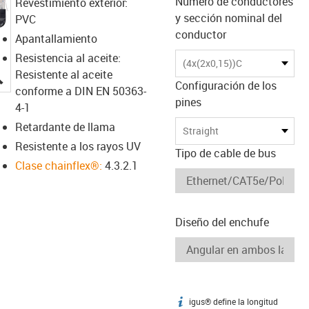
Número de conductores
Revestimiento exterior:
y sección nominal del
PVC
conductor
Apantallamiento
Resistencia al aceite:
(4x(2x0,15))C
igus-icon-lupe
Resistente al aceite
Configuración de los
conforme a DIN EN 50363-
pines
4-1
Retardante de llama
Straight
Resistente a los rayos UV
Tipo de cable de bus
Clase chainflex®:
4.3.2.1
Diseño del enchufe
igus® define la longitud
igus-icon-info