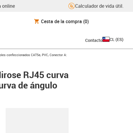
 online
Calculador de vida útil.
Cesta de la compra
(0)
CL
(
ES
)
Contacto
icon-arrow-right
bles confeccionados CAT5e, PVC, Conector A:
irose RJ45 curva
curva de ángulo
y-clipboard