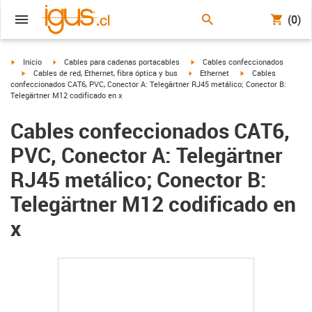
(0)
igus-icon-arrow-right
igus-icon-arrow-right
igus-icon-arrow-right
Inicio
Cables para cadenas portacables
Cables confeccionados
igus-icon-arrow-right
igus-icon-arrow-right
igus-icon-arrow-righ
Cables de red, Ethernet, fibra óptica y bus
Ethernet
Cables
confeccionados CAT6, PVC, Conector A: Telegärtner RJ45 metálico; Conector B:
Telegärtner M12 codificado en x
Cables confeccionados CAT6,
PVC, Conector A: Telegärtner
RJ45 metálico; Conector B:
Telegärtner M12 codificado en
x