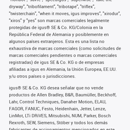
dryway", "tribofilament", "tribotape", "triflex",
"twisterchain", "when it moves, igus improves", "xirodur",
"xiros" y "yes" son marcas comerciales legalmente
protegidas de igus® SE & Co. KG/Colonia en la
República Federal de Alemania y posiblemente en
algunos países extranjeros. Esta es una lista no
exhaustiva de marcas comerciales (como solicitudes de
marcas comerciales pendientes o marcas comerciales
registradas) de igus SE & Co. KG o de empresas
afiliadas a igus en Alemania, la Unión Europea, EE.UU.
y/u otros países o jurisdicciones.
igus® SE & Co. KG desea señalar que no vende
productos de Allen Bradley, B&R, Baumüller, Beckhoff,
Lahr, Control Techniques, Danaher Motion, ELAU,
FAGOR, FANUC, Festo, Heidenhain, Jetter, Lenze,
LinMot, LTi DRiVES, Mitsubishi, NUM, Parker, Bosch
Rexroth, SEW, Siemens, Stöber y todos los demás
fabricantes de accionamientos mencionados en este