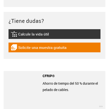
¿Tiene dudas?
Calcule la vida útil
igus-icon-lebensdauerrechner
Solicite una muestra gratuita
igus-icon-gratismuster
CFRIP®
Ahorro de tiempo del 50 % durante el
pelado de cables.
igu