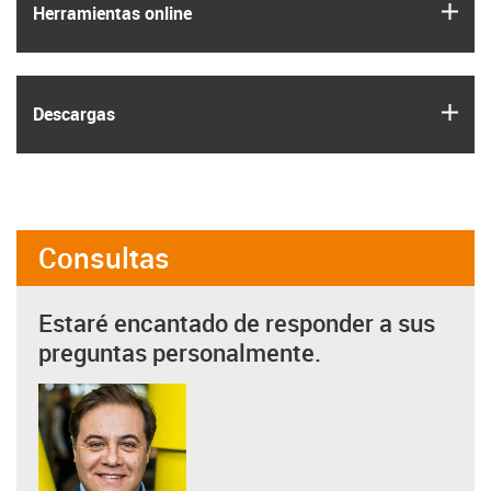
igus
Herramientas online
igus
Descargas
Consultas
Estaré encantado de responder a sus
preguntas personalmente.