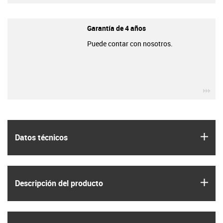
Garantía de 4 años
Puede contar con nosotros.
igu
igus
Datos técnicos
igus
Descripción del producto