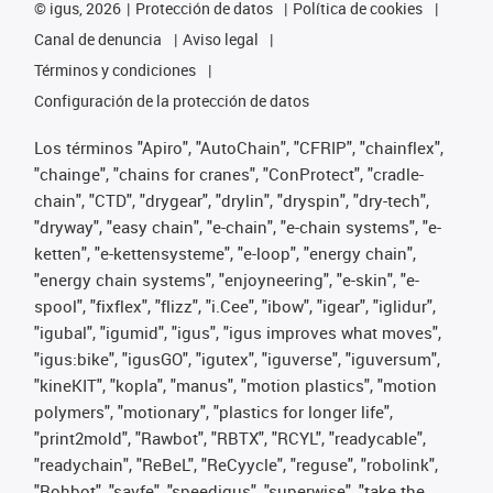
©
igus, 2026
Protección de datos
Política de cookies
Canal de denuncia
Aviso legal
Términos y condiciones
Configuración de la protección de datos
Los términos "Apiro", "AutoChain", "CFRIP", "chainflex",
"chainge", "chains for cranes", "ConProtect", "cradle-
chain", "CTD", "drygear", "drylin", "dryspin", "dry-tech",
"dryway", "easy chain", "e-chain", "e-chain systems", "e-
ketten", "e-kettensysteme", "e-loop", "energy chain",
"energy chain systems", "enjoyneering", "e-skin", "e-
spool", "fixflex", "flizz", "i.Cee", "ibow", "igear", "iglidur",
"igubal", "igumid", "igus", "igus improves what moves",
"igus:bike", "igusGO", "igutex", "iguverse", "iguversum",
"kineKIT", "kopla", "manus", "motion plastics", "motion
polymers", "motionary", "plastics for longer life",
"print2mold", "Rawbot", "RBTX", "RCYL", "readycable",
"readychain", "ReBeL", "ReCyycle", "reguse", "robolink",
"Rohbot", "savfe", "speedigus", "superwise", "take the