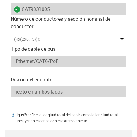
igus-icon-lieferzeit
CAT9331005
Número de conductores y sección nominal del
conductor
(4x(2x0,15))C
Tipo de cable de bus
Diseño del enchufe
igus® define la longitud total del cable como la longitud total
igus-icon-info
incluyendo el conector o el extremo abierto.