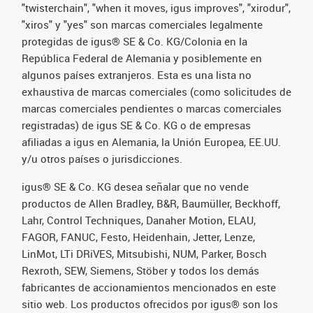
"twisterchain", "when it moves, igus improves", "xirodur",
"xiros" y "yes" son marcas comerciales legalmente
protegidas de igus® SE & Co. KG/Colonia en la
República Federal de Alemania y posiblemente en
algunos países extranjeros. Esta es una lista no
exhaustiva de marcas comerciales (como solicitudes de
marcas comerciales pendientes o marcas comerciales
registradas) de igus SE & Co. KG o de empresas
afiliadas a igus en Alemania, la Unión Europea, EE.UU.
y/u otros países o jurisdicciones.
igus® SE & Co. KG desea señalar que no vende
productos de Allen Bradley, B&R, Baumüller, Beckhoff,
Lahr, Control Techniques, Danaher Motion, ELAU,
FAGOR, FANUC, Festo, Heidenhain, Jetter, Lenze,
LinMot, LTi DRiVES, Mitsubishi, NUM, Parker, Bosch
Rexroth, SEW, Siemens, Stöber y todos los demás
fabricantes de accionamientos mencionados en este
sitio web. Los productos ofrecidos por igus® son los