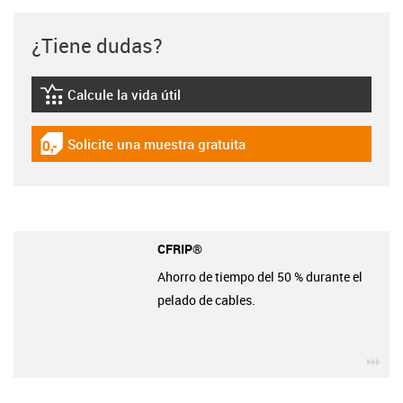
¿Tiene dudas?
Calcule la vida útil
igus-icon-lebensdauerrechner
Solicite una muestra gratuita
igus-icon-gratismuster
CFRIP®
Ahorro de tiempo del 50 % durante el
pelado de cables.
igu