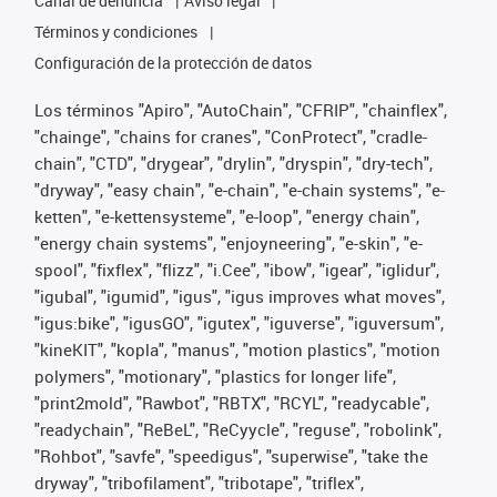
Canal de denuncia
Aviso legal
Términos y condiciones
Configuración de la protección de datos
Los términos "Apiro", "AutoChain", "CFRIP", "chainflex",
"chainge", "chains for cranes", "ConProtect", "cradle-
chain", "CTD", "drygear", "drylin", "dryspin", "dry-tech",
"dryway", "easy chain", "e-chain", "e-chain systems", "e-
ketten", "e-kettensysteme", "e-loop", "energy chain",
"energy chain systems", "enjoyneering", "e-skin", "e-
spool", "fixflex", "flizz", "i.Cee", "ibow", "igear", "iglidur",
"igubal", "igumid", "igus", "igus improves what moves",
"igus:bike", "igusGO", "igutex", "iguverse", "iguversum",
"kineKIT", "kopla", "manus", "motion plastics", "motion
polymers", "motionary", "plastics for longer life",
"print2mold", "Rawbot", "RBTX", "RCYL", "readycable",
"readychain", "ReBeL", "ReCyycle", "reguse", "robolink",
"Rohbot", "savfe", "speedigus", "superwise", "take the
dryway", "tribofilament", "tribotape", "triflex",