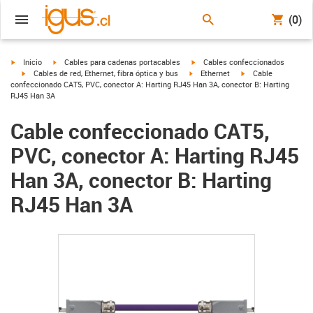
(0)
igus-icon-arrow-right
igus-icon-arrow-right
igus-icon-arrow-right
Inicio
Cables para cadenas portacables
Cables confeccionados
igus-icon-arrow-right
igus-icon-arrow-right
igus-icon-arrow-righ
Cables de red, Ethernet, fibra óptica y bus
Ethernet
Cable
confeccionado CAT5, PVC, conector A: Harting RJ45 Han 3A, conector B: Harting
RJ45 Han 3A
Cable confeccionado CAT5,
PVC, conector A: Harting RJ45
Han 3A, conector B: Harting
RJ45 Han 3A