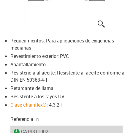
igus-icon-lup
Requerimientos: Para aplicaciones de exigencias
medianas
Revestimiento exterior: PVC
Apantallamiento
Resistencia al aceite: Resistente al aceite conforme a
DIN EN 50363-4-1
Retardante de llama
Resistente a los rayos UV
Clase chainflex®:
4.3.2.1
igus-icon-copy-clipboard
Referencia
igus-icon-lieferzeit
CAT9311002