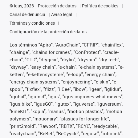
©
igus, 2026
Protección de datos
Política de cookies
Canal de denuncia
Aviso legal
Términos y condiciones
Configuración de la protección de datos
Los términos "Apiro", "AutoChain", "CFRIP", "chainflex",
"chainge", "chains for cranes", "ConProtect", "cradle-
chain", "CTD", "drygear", "drylin", "dryspin", "dry-tech",
"dryway", "easy chain", "e-chain", "e-chain systems", "e-
ketten", "e-kettensysteme", "e-loop", "energy chain",
"energy chain systems", "enjoyneering", "e-skin", "e-
spool", "fixflex", "flizz", "i.Cee", "ibow", "igear", "iglidur",
"igubal", "igumid", "igus", "igus improves what moves",
"igus:bike", "igusGO", "igutex", "iguverse", "iguversum",
"kineKIT", "kopla", "manus", "motion plastics", "motion
polymers", "motionary", "plastics for longer life",
"print2mold", "Rawbot", "RBTX", "RCYL", "readycable",
"readychain", "ReBeL", "ReCyycle", "reguse", "robolink",