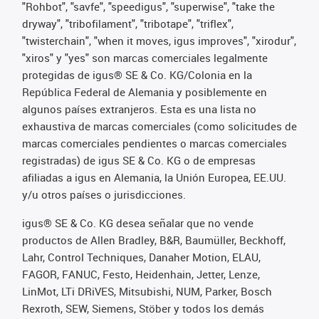
"Rohbot", "savfe", "speedigus", "superwise", "take the
dryway", "tribofilament", "tribotape", "triflex",
"twisterchain", "when it moves, igus improves", "xirodur",
"xiros" y "yes" son marcas comerciales legalmente
protegidas de igus® SE & Co. KG/Colonia en la
República Federal de Alemania y posiblemente en
algunos países extranjeros. Esta es una lista no
exhaustiva de marcas comerciales (como solicitudes de
marcas comerciales pendientes o marcas comerciales
registradas) de igus SE & Co. KG o de empresas
afiliadas a igus en Alemania, la Unión Europea, EE.UU.
y/u otros países o jurisdicciones.
igus® SE & Co. KG desea señalar que no vende
productos de Allen Bradley, B&R, Baumüller, Beckhoff,
Lahr, Control Techniques, Danaher Motion, ELAU,
FAGOR, FANUC, Festo, Heidenhain, Jetter, Lenze,
LinMot, LTi DRiVES, Mitsubishi, NUM, Parker, Bosch
Rexroth, SEW, Siemens, Stöber y todos los demás