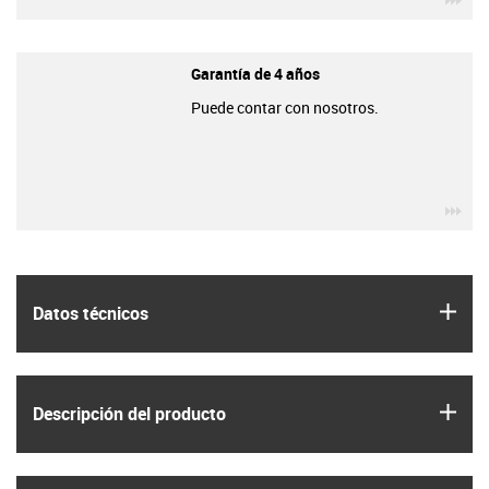
Garantía de 4 años
Puede contar con nosotros.
igu
igus
Datos técnicos
igus
Descripción del producto