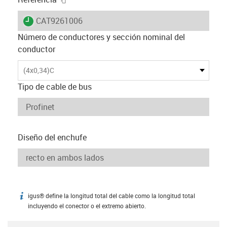
igus-icon-lieferzeit
CAT9261006
Número de conductores y sección nominal del
conductor
(4x0,34)C
Tipo de cable de bus
Diseño del enchufe
igus® define la longitud total del cable como la longitud total
igus-icon-info
incluyendo el conector o el extremo abierto.