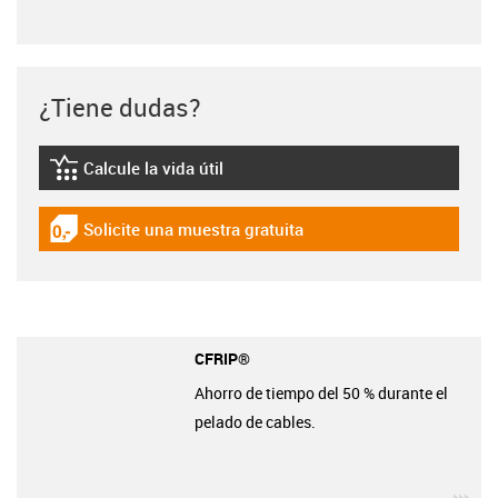
¿Tiene dudas?
Calcule la vida útil
igus-icon-lebensdauerrechner
Solicite una muestra gratuita
igus-icon-gratismuster
CFRIP®
Ahorro de tiempo del 50 % durante el
pelado de cables.
igu