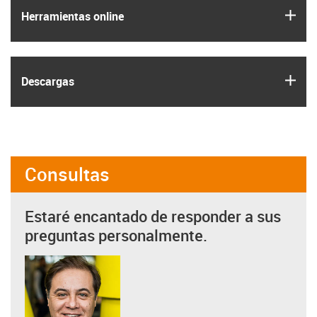
igus
Herramientas online
igus
Descargas
Consultas
Estaré encantado de responder a sus
preguntas personalmente.