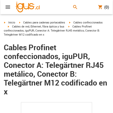
(0)
igus-icon-arrow-right
igus-icon-arrow-right
igus-icon-arrow-right
Inicio
Cables para cadenas portacables
Cables confeccionados
igus-icon-arrow-right
igus-icon-arrow-right
Cables de red, Ethernet, fibra óptica y bus
Cables Profinet
confeccionados, iguPUR, Conector A: Telegärtner RJ45 metálico, Conector B:
Telegärtner M12 codificado en x
Cables Profinet
confeccionados, iguPUR,
Conector A: Telegärtner RJ45
metálico, Conector B:
Telegärtner M12 codificado en
x