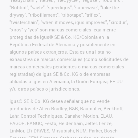
"Rohbot", "savfe", "speedigus", "superwise", "take the
dryway", "tribofilament", "tribotape", "triflex",
"twisterchain", "when it moves, igus improves", "xirodur",
"xiros" y "yes" son marcas comerciales legalmente
protegidas de igus® SE & Co. KG/Colonia en la
República Federal de Alemania y posiblemente en
algunos países extranjeros. Esta es una lista no
exhaustiva de marcas comerciales (como solicitudes de
marcas comerciales pendientes o marcas comerciales
registradas) de igus SE & Co. KG o de empresas
afiliadas a igus en Alemania, la Unión Europea, EE.UU.
y/u otros países o jurisdicciones.
igus® SE & Co. KG desea señalar que no vende
productos de Allen Bradley, B&R, Baumüller, Beckhoff,
Lahr, Control Techniques, Danaher Motion, ELAU,
FAGOR, FANUC, Festo, Heidenhain, Jetter, Lenze,
LinMot, LTi DRiVES, Mitsubishi, NUM, Parker, Bosch
Rexroth, SEW, Siemens, Stöber y todos los demás