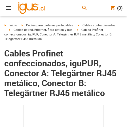
(0)
igus-icon-arrow-right
igus-icon-arrow-right
igus-icon-arrow-right
Inicio
Cables para cadenas portacables
Cables confeccionados
igus-icon-arrow-right
igus-icon-arrow-right
Cables de red, Ethernet, fibra óptica y bus
Cables Profinet
confeccionados, iguPUR, Conector A: Telegärtner RJ45 metálico, Conector B:
Telegärtner RJ45 metálico
Cables Profinet
confeccionados, iguPUR,
Conector A: Telegärtner RJ45
metálico, Conector B:
Telegärtner RJ45 metálico