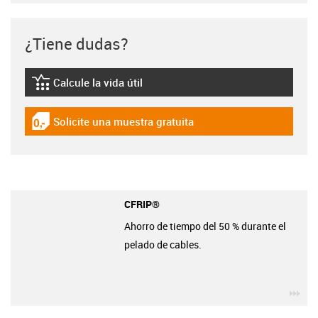
¿Tiene dudas?
Calcule la vida útil
igus-icon-lebensdauerrechner
Solicite una muestra gratuita
igus-icon-gratismuster
CFRIP®
Ahorro de tiempo del 50 % durante el
pelado de cables.
igu