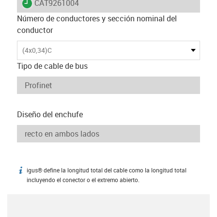
igus-icon-lieferzeit
CAT9261004
Número de conductores y sección nominal del
conductor
(4x0,34)C
Tipo de cable de bus
Diseño del enchufe
igus® define la longitud total del cable como la longitud total
igus-icon-info
incluyendo el conector o el extremo abierto.