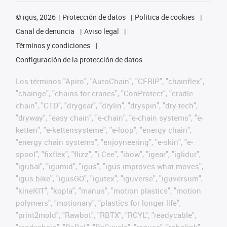
©
igus, 2026
Protección de datos
Política de cookies
Canal de denuncia
Aviso legal
Términos y condiciones
Configuración de la protección de datos
Los términos "Apiro", "AutoChain", "CFRIP", "chainflex",
"chainge", "chains for cranes", "ConProtect", "cradle-
chain", "CTD", "drygear", "drylin", "dryspin", "dry-tech",
"dryway", "easy chain", "e-chain", "e-chain systems", "e-
ketten", "e-kettensysteme", "e-loop", "energy chain",
"energy chain systems", "enjoyneering", "e-skin", "e-
spool", "fixflex", "flizz", "i.Cee", "ibow", "igear", "iglidur",
"igubal", "igumid", "igus", "igus improves what moves",
"igus:bike", "igusGO", "igutex", "iguverse", "iguversum",
"kineKIT", "kopla", "manus", "motion plastics", "motion
polymers", "motionary", "plastics for longer life",
"print2mold", "Rawbot", "RBTX", "RCYL", "readycable",
"readychain", "ReBeL", "ReCyycle", "reguse", "robolink",