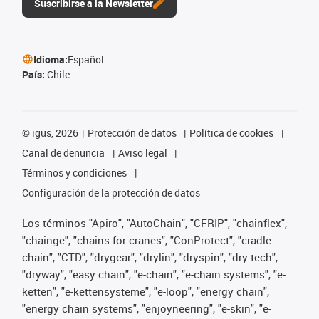
Suscribirse a la Newsletter
Idioma:
Español
País:
Chile
©
igus, 2026
Protección de datos
Política de cookies
Canal de denuncia
Aviso legal
Términos y condiciones
Configuración de la protección de datos
Los términos "Apiro", "AutoChain", "CFRIP", "chainflex",
"chainge", "chains for cranes", "ConProtect", "cradle-
chain", "CTD", "drygear", "drylin", "dryspin", "dry-tech",
"dryway", "easy chain", "e-chain", "e-chain systems", "e-
ketten", "e-kettensysteme", "e-loop", "energy chain",
"energy chain systems", "enjoyneering", "e-skin", "e-