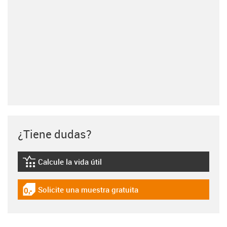
¿Tiene dudas?
Calcule la vida útil
igus-icon-lebensdauerrechner
Solicite una muestra gratuita
igus-icon-gratismuster