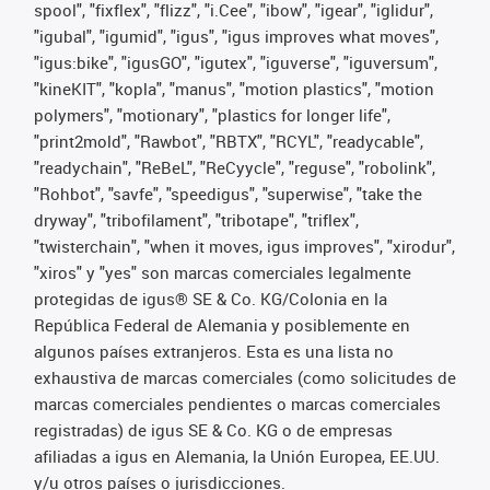
spool", "fixflex", "flizz", "i.Cee", "ibow", "igear", "iglidur",
"igubal", "igumid", "igus", "igus improves what moves",
"igus:bike", "igusGO", "igutex", "iguverse", "iguversum",
"kineKIT", "kopla", "manus", "motion plastics", "motion
polymers", "motionary", "plastics for longer life",
"print2mold", "Rawbot", "RBTX", "RCYL", "readycable",
"readychain", "ReBeL", "ReCyycle", "reguse", "robolink",
"Rohbot", "savfe", "speedigus", "superwise", "take the
dryway", "tribofilament", "tribotape", "triflex",
"twisterchain", "when it moves, igus improves", "xirodur",
"xiros" y "yes" son marcas comerciales legalmente
protegidas de igus® SE & Co. KG/Colonia en la
República Federal de Alemania y posiblemente en
algunos países extranjeros. Esta es una lista no
exhaustiva de marcas comerciales (como solicitudes de
marcas comerciales pendientes o marcas comerciales
registradas) de igus SE & Co. KG o de empresas
afiliadas a igus en Alemania, la Unión Europea, EE.UU.
y/u otros países o jurisdicciones.