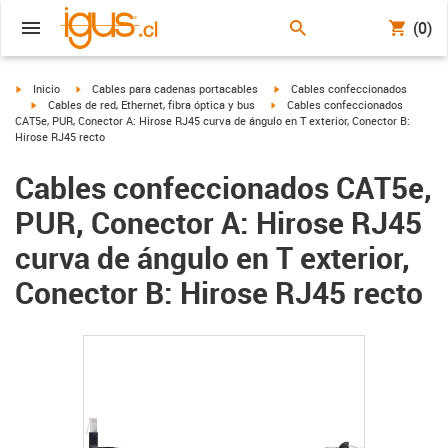
(0)
igus-icon-arrow-right
igus-icon-arrow-right
igus-icon-arrow-right
Inicio
Cables para cadenas portacables
Cables confeccionados
igus-icon-arrow-right
igus-icon-arrow-right
Cables de red, Ethernet, fibra óptica y bus
Cables confeccionados
CAT5e, PUR, Conector A: Hirose RJ45 curva de ángulo en T exterior, Conector B:
Hirose RJ45 recto
Cables confeccionados CAT5e,
PUR, Conector A: Hirose RJ45
curva de ángulo en T exterior,
Conector B: Hirose RJ45 recto