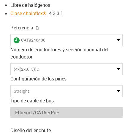
Libre de halógenos
Clase chainflex®:
4.3.3.1
igus-icon-copy-clipboard
Referencia
igus-icon-lieferzeit
CAT9240400
Número de conductores y sección nominal del
conductor
(4x(2x0,15))C
Configuración de los pines
Straight
Tipo de cable de bus
Diseño del enchufe