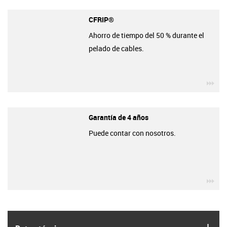
CFRIP®
Ahorro de tiempo del 50 % durante el
pelado de cables.
igu
Garantía de 4 años
Puede contar con nosotros.
igu
igus