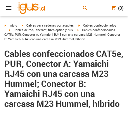
(0)
igus-icon-arrow-right
igus-icon-arrow-right
igus-icon-arrow-right
Inicio
Cables para cadenas portacables
Cables confeccionados
igus-icon-arrow-right
igus-icon-arrow-right
Cables de red, Ethernet, fibra óptica y bus
Cables confeccionados
CAT5e, PUR, Conector A: Yamaichi RJ45 con una carcasa M23 Hummel; Conector
B: Yamaichi RJ45 con una carcasa M23 Hummel, híbrido
Cables confeccionados CAT5e,
PUR, Conector A: Yamaichi
RJ45 con una carcasa M23
Hummel; Conector B:
Yamaichi RJ45 con una
carcasa M23 Hummel, híbrido