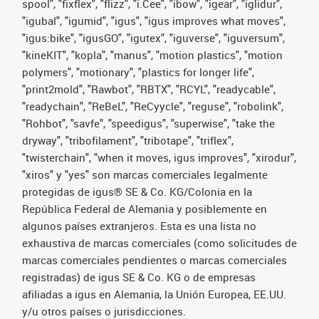
spool", "fixflex", "flizz", "i.Cee", "ibow", "igear", "iglidur",
"igubal", "igumid", "igus", "igus improves what moves",
"igus:bike", "igusGO", "igutex", "iguverse", "iguversum",
"kineKIT", "kopla", "manus", "motion plastics", "motion
polymers", "motionary", "plastics for longer life",
"print2mold", "Rawbot", "RBTX", "RCYL", "readycable",
"readychain", "ReBeL", "ReCyycle", "reguse", "robolink",
"Rohbot", "savfe", "speedigus", "superwise", "take the
dryway", "tribofilament", "tribotape", "triflex",
"twisterchain", "when it moves, igus improves", "xirodur",
"xiros" y "yes" son marcas comerciales legalmente
protegidas de igus® SE & Co. KG/Colonia en la
República Federal de Alemania y posiblemente en
algunos países extranjeros. Esta es una lista no
exhaustiva de marcas comerciales (como solicitudes de
marcas comerciales pendientes o marcas comerciales
registradas) de igus SE & Co. KG o de empresas
afiliadas a igus en Alemania, la Unión Europea, EE.UU.
y/u otros países o jurisdicciones.