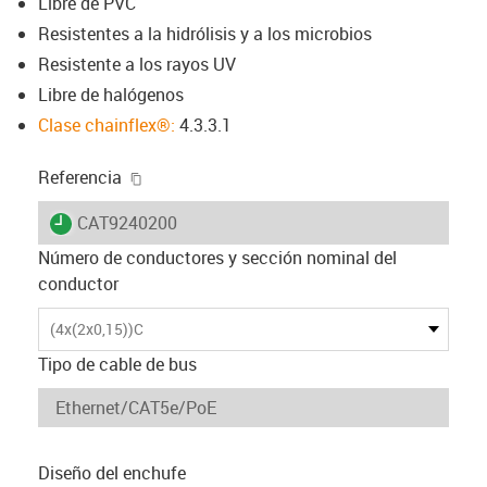
Libre de PVC
Resistentes a la hidrólisis y a los microbios
Resistente a los rayos UV
Libre de halógenos
Clase chainflex®:
4.3.3.1
igus-icon-copy-clipboard
Referencia
igus-icon-lieferzeit
CAT9240200
Número de conductores y sección nominal del
conductor
(4x(2x0,15))C
Tipo de cable de bus
Diseño del enchufe