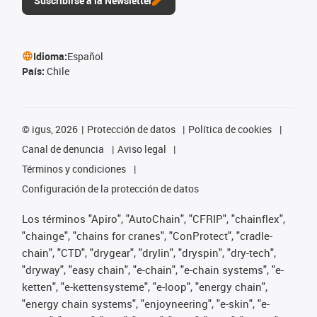
Suscribirse a la Newsletter
Idioma:
Español
País:
Chile
©
igus, 2026
Protección de datos
Política de cookies
Canal de denuncia
Aviso legal
Términos y condiciones
Configuración de la protección de datos
Los términos "Apiro", "AutoChain", "CFRIP", "chainflex",
"chainge", "chains for cranes", "ConProtect", "cradle-
chain", "CTD", "drygear", "drylin", "dryspin", "dry-tech",
"dryway", "easy chain", "e-chain", "e-chain systems", "e-
ketten", "e-kettensysteme", "e-loop", "energy chain",
"energy chain systems", "enjoyneering", "e-skin", "e-