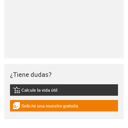
¿Tiene dudas?
Calcule la vida útil
igus-icon-lebensdauerrechner
Solicite una muestra gratuita
igus-icon-gratismuster