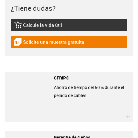
¿Tiene dudas?
Calcule la vida útil
igus-icon-lebensdauerrechner
Solicite una muestra gratuita
igus-icon-gratismuster
CFRIP®
Ahorro de tiempo del 50 % durante el
pelado de cables.
igu
Garantía de 4 años