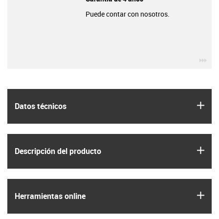
Puede contar con nosotros.
igu
igus
Datos técnicos
igus
Descripción del producto
igus
Herramientas online