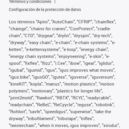
Términos y condiciones
Configuración de la protección de datos
Los términos "Apiro", "AutoChain", "CFRIP", "chainflex",
"chainge", "chains for cranes", "ConProtect", "cradle-
chain", "CTD", "drygear", "drylin", "dryspin", "dry-tech",
"dryway", "easy chain", "e-chain", "e-chain systems", "e-
ketten", "e-kettensysteme", "e-loop", "energy chain",
"energy chain systems", "enjoyneering", "e-skin", "e-
spool", "fixflex", "flizz", "i.Cee", "ibow", "igear", "iglidur",
"igubal", "igumid", "igus", "igus improves what moves",
"igus:bike", "igusGO", "igutex", "iguverse", "iguversum",
"kineKIT", "kopla", "manus", "motion plastics", "motion
polymers", "motionary", "plastics for longer life",
"print2mold", "Rawbot", "RBTX", "RCYL", "readycable",
"readychain", "ReBeL", "ReCyycle", "reguse", "robolink",
"Rohbot", "savfe", "speedigus", "superwise", "take the
dryway", "tribofilament", "tribotape", "triflex",
"twisterchain", "when it moves, igus improves", "xirodur",