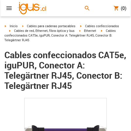
(0)
igus-icon-arrow-right
igus-icon-arrow-right
igus-icon-arrow-right
Inicio
Cables para cadenas portacables
Cables confeccionados
igus-icon-arrow-right
igus-icon-arrow-right
igus-icon-arrow-righ
Cables de red, Ethernet, fibra óptica y bus
Ethernet
Cables
confeccionados CAT5e, iguPUR, Conector A: Telegärtner RJ45, Conector B:
Telegärtner RJ45
Cables confeccionados CAT5e,
iguPUR, Conector A:
Telegärtner RJ45, Conector B:
Telegärtner RJ45