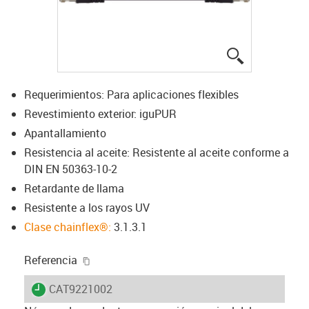
igus-icon-lup
Requerimientos: Para aplicaciones flexibles
Revestimiento exterior: iguPUR
Apantallamiento
Resistencia al aceite: Resistente al aceite conforme a
DIN EN 50363-10-2
Retardante de llama
Resistente a los rayos UV
Clase chainflex®:
3.1.3.1
igus-icon-copy-clipboard
Referencia
igus-icon-lieferzeit
CAT9221002