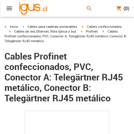
(0)
igus-icon-arrow-right
igus-icon-arrow-right
igus-icon-arrow-right
Inicio
Cables para cadenas portacables
Cables confeccionados
igus-icon-arrow-right
igus-icon-arrow-right
igus-icon-arrow-righ
Cables de red, Ethernet, fibra óptica y bus
Profinet
Cables
Profinet confeccionados, PVC, Conector A: Telegärtner RJ45 metálico, Conector B:
Telegärtner RJ45 metálico
Cables Profinet
confeccionados, PVC,
Conector A: Telegärtner RJ45
metálico, Conector B:
Telegärtner RJ45 metálico