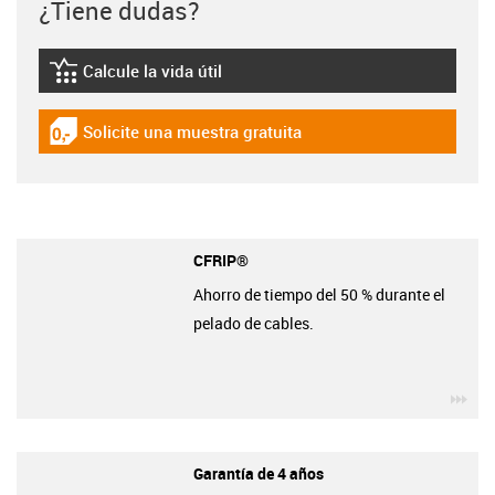
¿Tiene dudas?
Calcule la vida útil
igus-icon-lebensdauerrechner
Solicite una muestra gratuita
igus-icon-gratismuster
CFRIP®
Ahorro de tiempo del 50 % durante el
pelado de cables.
igu
Garantía de 4 años