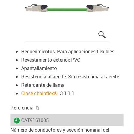
igus-icon-lup
Requerimientos: Para aplicaciones flexibles
Revestimiento exterior: PVC
Apantallamiento
Resistencia al aceite: Sin resistencia al aceite
Retardante de llama
Clase chainflex®:
3.1.1.1
igus-icon-copy-clipboard
Referencia
igus-icon-lieferzeit
CAT9161005
Número de conductores y sección nominal del