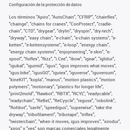
Configuración de la protección de datos
Los términos "Apiro", "AutoChain", "CFRIP", "chainflex",
"chainge", "chains for cranes", "ConProtect", "cradle-
chain", "CTD", "drygear", "drylin", "dryspin", "dry-tech",
"dryway", "easy chain", "e-chain", "e-chain systems", "e-
ketten", "e-kettensysteme", "e-loop", "energy chain",
"energy chain systems", "enjoyneering", "e-skin", "e-
spool", "fixflex", "flizz", "i.Cee", "ibow", "igear", "iglidur",
"igubal", "igumid", "igus", "igus improves what moves",
"igus:bike", "igusGO", "igutex", "iguverse", "iguversum",
"kineKIT", "kopla", "manus", "motion plastics", "motion
polymers", "motionary", "plastics for longer life",
"print2mold", "Rawbot", "RBTX", "RCYL", "readycable",
"readychain", "ReBeL", "ReCyycle", "reguse", "robolink",
"Rohbot", "savfe", "speedigus", "superwise", "take the
dryway", "tribofilament", "tribotape", "triflex",
"twisterchain", "when it moves, igus improves", "xirodur",
"xiros" y "yes" son marcas comerciales legalmente