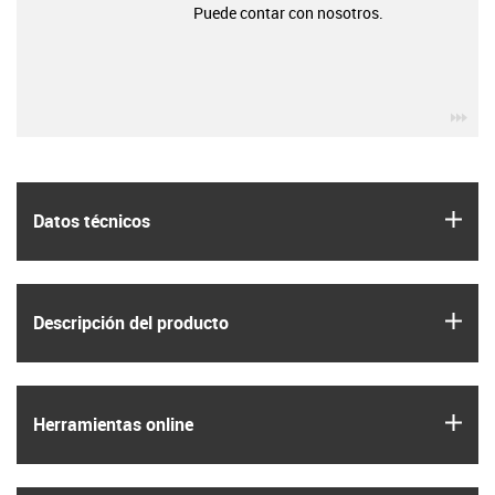
Puede contar con nosotros.
igu
igus
Datos técnicos
igus
Descripción del producto
igus
Herramientas online