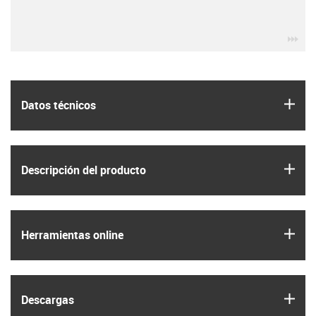
igu
igus
Datos técnicos
igus
Descripción del producto
igus
Herramientas online
igus
Descargas