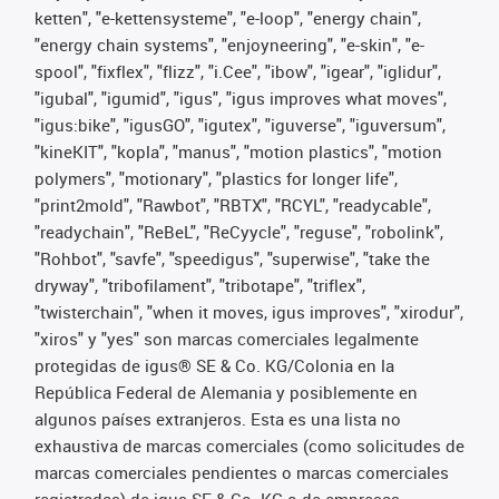
ketten", "e-kettensysteme", "e-loop", "energy chain",
"energy chain systems", "enjoyneering", "e-skin", "e-
spool", "fixflex", "flizz", "i.Cee", "ibow", "igear", "iglidur",
"igubal", "igumid", "igus", "igus improves what moves",
"igus:bike", "igusGO", "igutex", "iguverse", "iguversum",
"kineKIT", "kopla", "manus", "motion plastics", "motion
polymers", "motionary", "plastics for longer life",
"print2mold", "Rawbot", "RBTX", "RCYL", "readycable",
"readychain", "ReBeL", "ReCyycle", "reguse", "robolink",
"Rohbot", "savfe", "speedigus", "superwise", "take the
dryway", "tribofilament", "tribotape", "triflex",
"twisterchain", "when it moves, igus improves", "xirodur",
"xiros" y "yes" son marcas comerciales legalmente
protegidas de igus® SE & Co. KG/Colonia en la
República Federal de Alemania y posiblemente en
algunos países extranjeros. Esta es una lista no
exhaustiva de marcas comerciales (como solicitudes de
marcas comerciales pendientes o marcas comerciales
registradas) de igus SE & Co. KG o de empresas