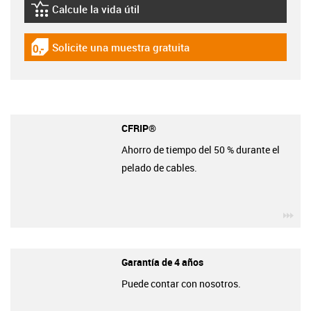
Calcule la vida útil
igus-icon-lebensdauerrechner
Solicite una muestra gratuita
igus-icon-gratismuster
CFRIP®
Ahorro de tiempo del 50 % durante el
pelado de cables.
igu
Garantía de 4 años
Puede contar con nosotros.