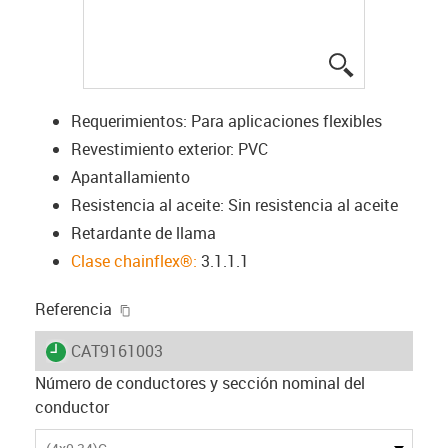
igus-icon-lup
Requerimientos: Para aplicaciones flexibles
Revestimiento exterior: PVC
Apantallamiento
Resistencia al aceite: Sin resistencia al aceite
Retardante de llama
Clase chainflex®:
3.1.1.1
igus-icon-copy-clipboard
Referencia
igus-icon-lieferzeit
CAT9161003
Número de conductores y sección nominal del
conductor