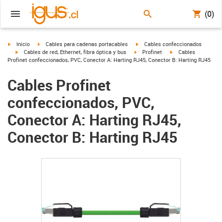
(0)
igus-icon-arrow-right
igus-icon-arrow-right
igus-icon-arrow-right
Inicio
Cables para cadenas portacables
Cables confeccionados
igus-icon-arrow-right
igus-icon-arrow-right
igus-icon-arrow-righ
Cables de red, Ethernet, fibra óptica y bus
Profinet
Cables
Profinet confeccionados, PVC, Conector A: Harting RJ45, Conector B: Harting RJ45
Cables Profinet
confeccionados, PVC,
Conector A: Harting RJ45,
Conector B: Harting RJ45